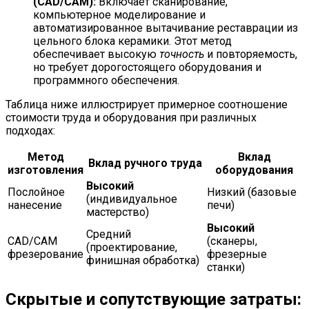
(CAD/CAM):
Включает сканирование,
компьютерное моделирование и
автоматизированное вытачивание реставрации из
цельного блока керамики. Этот метод
обеспечивает высокую
точность
и повторяемость,
но требует дорогостоящего оборудования и
программного обеспечения.
Таблица ниже иллюстрирует примерное соотношение
стоимости труда и оборудования при различных
подходах:
Метод
Вклад
Вклад ручного труда
изготовления
оборудования
Высокий
Послойное
Низкий (базовые
(индивидуальное
нанесение
печи)
мастерство)
Высокий
Средний
CAD/CAM
(сканеры,
(проектирование,
фрезерование
фрезерные
финишная обработка)
станки)
Скрытые и сопутствующие затраты: