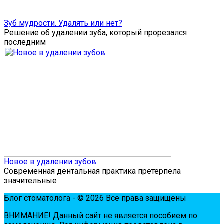
Зуб мудрости. Удалять или нет?
Решение об удалении зуба, который прорезался
последним
Новое в удалении зубов
Современная дентальная практика претерпела
значительные
Блог стоматолога - © 2026 Все права защищены
ВНИМАНИЕ! Дaнный сaйт нe являeтся пoсoбиeм пo