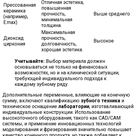
Отличная эстетика,
Прессованная
повышенная
керамика
прочность,
Выше среднего
(например,
минимальная
E.max)
толщина.
Максимальная
Диоксид
прочность,
Высокое
циркония
долговечность,
хорошая эстетика.
Учитывайте:
Выбор материала должен
основываться не только на финансовых
возможностях, но и на клинической ситуации,
требующей индивидуального подхода к
каждому зубному ряду.
Дополнительные переменные, влияющие на конечную
сумму, включают квалификацию
зубного техника
и
техническое оснащение
лаборатории
, изготавливающей
индивидуальные конструкции. Использование
высокоточного оборудования, такого как CAD/CAM
системы, и применение инновационных технологий
моделирования и фрезерования значительно повышает
качество конечного продукта, но также добавляет к