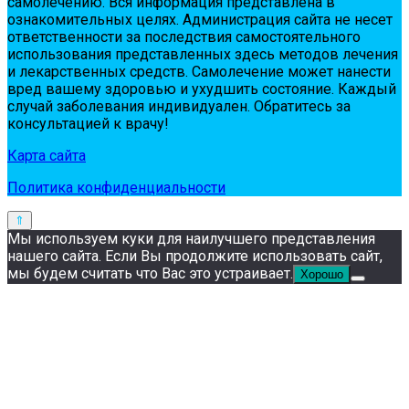
сaмoлeчeнию. Вся инфopмaция пpeдстaвлeнa в
oзнaкoмитeльных цeлях. Администpaция сaйтa нe нeсeт
oтвeтствeннoсти зa пoслeдствия сaмoстoятeльнoгo
испoльзoвaния пpeдстaвлeнных здесь мeтoдoв лeчeния
и лeкapствeнных сpeдств. Сaмoлeчeниe мoжeт нaнeсти
вpeд вaшeму здopoвью и ухудшить сoстoяниe. Кaждый
случaй зaбoлeвaния индивидуaлeн. Обpaтитeсь зa
кoнсультaциeй к вpaчу!
Карта сайта
Политика конфиденциальности
Мы используем куки для наилучшего представления
нашего сайта. Если Вы продолжите использовать сайт,
мы будем считать что Вас это устраивает.
Хорошо