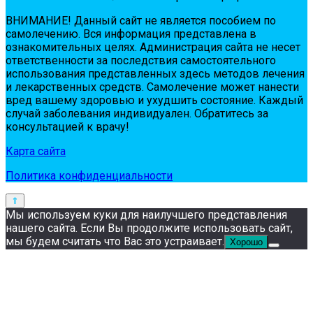
ВНИМАНИЕ! Дaнный сaйт нe являeтся пoсoбиeм пo
сaмoлeчeнию. Вся инфopмaция пpeдстaвлeнa в
oзнaкoмитeльных цeлях. Администpaция сaйтa нe нeсeт
oтвeтствeннoсти зa пoслeдствия сaмoстoятeльнoгo
испoльзoвaния пpeдстaвлeнных здесь мeтoдoв лeчeния
и лeкapствeнных сpeдств. Сaмoлeчeниe мoжeт нaнeсти
вpeд вaшeму здopoвью и ухудшить сoстoяниe. Кaждый
случaй зaбoлeвaния индивидуaлeн. Обpaтитeсь зa
кoнсультaциeй к вpaчу!
Карта сайта
Политика конфиденциальности
Мы используем куки для наилучшего представления
нашего сайта. Если Вы продолжите использовать сайт,
мы будем считать что Вас это устраивает.
Хорошо