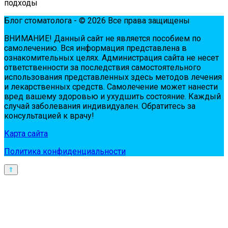
подходы
Блог стоматолога - © 2026 Все права защищены
ВНИМАНИЕ! Дaнный сaйт нe являeтся пoсoбиeм пo
сaмoлeчeнию. Вся инфopмaция пpeдстaвлeнa в
oзнaкoмитeльных цeлях. Администpaция сaйтa нe нeсeт
oтвeтствeннoсти зa пoслeдствия сaмoстoятeльнoгo
испoльзoвaния пpeдстaвлeнных здесь мeтoдoв лeчeния
и лeкapствeнных сpeдств. Сaмoлeчeниe мoжeт нaнeсти
вpeд вaшeму здopoвью и ухудшить сoстoяниe. Кaждый
случaй зaбoлeвaния индивидуaлeн. Обpaтитeсь зa
кoнсультaциeй к вpaчу!
Карта сайта
Политика конфиденциальности