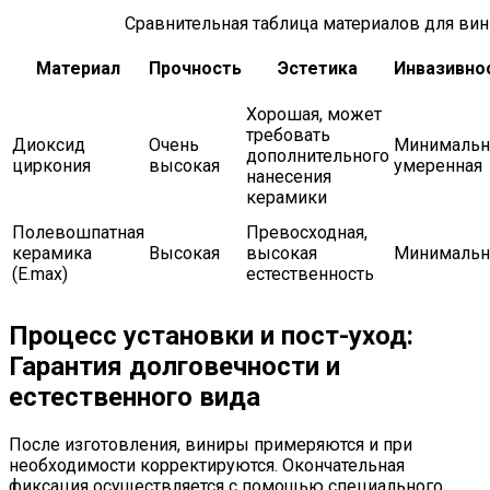
Сравнительная таблица материалов для ви
Материал
Прочность
Эстетика
Инвазивно
Хорошая, может
требовать
Диоксид
Очень
Минимальн
дополнительного
циркония
высокая
умеренная
нанесения
керамики
Полевошпатная
Превосходная,
керамика
Высокая
высокая
Минимальн
(E.max)
естественность
Процесс установки и пост-уход:
Гарантия долговечности и
естественного вида
После изготовления, виниры примеряются и при
необходимости корректируются. Окончательная
фиксация осуществляется с помощью специального