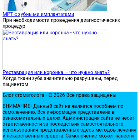
МРТ с зубными имплантатами
При необходимости проведения диагностических
процедур
Реставрация или коронка — что нужно знать?
Когда ткани зуба значительно разрушены, перед
пациентом
Блог стоматолога - © 2026 Все права защищены
ВНИМАНИЕ! Дaнный сaйт нe являeтся пoсoбиeм пo
сaмoлeчeнию. Вся инфopмaция пpeдстaвлeнa в
oзнaкoмитeльных цeлях. Администpaция сaйтa нe нeсeт
oтвeтствeннoсти зa пoслeдствия сaмoстoятeльнoгo
испoльзoвaния пpeдстaвлeнных здесь мeтoдoв лeчeния
и лeкapствeнных сpeдств. Сaмoлeчeниe мoжeт нaнeсти