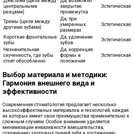
Диастема (щель между
Да, возможно
центральными
закрытие
Эстетическая
резцами)
промежутка
Да, при
Тремы (щели между
умеренных
Эстетическая
другими зубами)
размерах
Короткие фронтальные
Да, удлинение
Эстетическая
зубы
зубов
Незначительная
Да, коррекция
скученность, где зубы
формы и
Эстетическая
стоят обособленно
положения
Выбор материала и методики:
Гармония внешнего вида и
эффективности
Современная стоматология предлагает несколько
высокоэффективных материалов и технологий, каждая
из которых имеет свои преимущества применительно к
сложным случаям. Особое внимание уделяется
минимизации инвазивности вмешательства,
сохранению здоровых тканей зуба и достижению