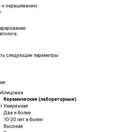
ь к окрашиванию.
.
арирование.
атолога.
ать следующие параметры:
.
ия.
 облицовки
Керамические (лабораторные)
т
Умеренная
Два и более
10-20 лет и более
Высокая