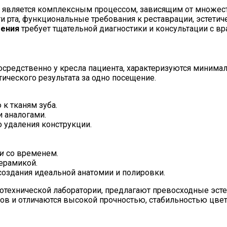
й является комплексным процессом, зависящим от множе
 рта, функциональные требования к реставрации, эстетич
шения
требует тщательной диагностики и консультации с в
редственно у кресла пациента, характеризуются минима
тического результата за одно посещение.
к тканям зуба.
 аналогами.
 удаления конструкции.
и
со временем.
ерамикой.
создания идеальной анатомии и полировки.
технической лаборатории, предлагают превосходные эсте
ов и отличаются высокой прочностью, стабильностью цвет