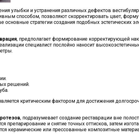
ения улыбки и устранения различных дефектов вестибуля
ивным способом, позволяют скорректировать цвет, форму
две основные стратегии создания подобных эстетических э
врация
, предполагает формирование корректирующей нак
го реализации специалист послойно наносит высокоэстетич
етры.
ии.
ных решений.
уба.
вляется критическим фактором для достижения долгосрочн
протезов
, подразумевает создание реставрации вне полости
ся препарирование и снятие точных оттисков, затем изгота
яются керамические или прессованные композитные матер