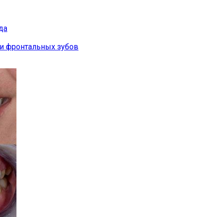
да
ии фронтальных зубов