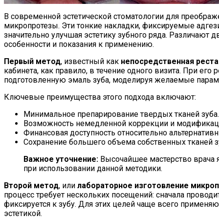
В современной эстетической стоматологии для преображ
микропротезы. Эти тонкие накладки, фиксируемые адгез
значительно улучшая эстетику зубного ряда. Различают 
особенности и показания к применению.
Первый метод
, известный как
непосредственная реста
кабинета, как правило, в течение одного визита. При е
подготовленную эмаль зуба, моделируя желаемые парам
Ключевые преимущества этого подхода включают:
Минимальное препарирование твердых тканей зуба.
Возможность немедленной коррекции и модификац
Финансовая доступность относительно альтернатив
Сохранение большего объема собственных тканей з
Важное уточнение:
Высочайшее мастерство врача я
при использовании данной методики.
Второй метод
, или
лабораторное изготовление микро
процесс требует нескольких посещений: сначала проводит
фиксируется к зубу. Для этих целей чаще всего примен
эстетикой.