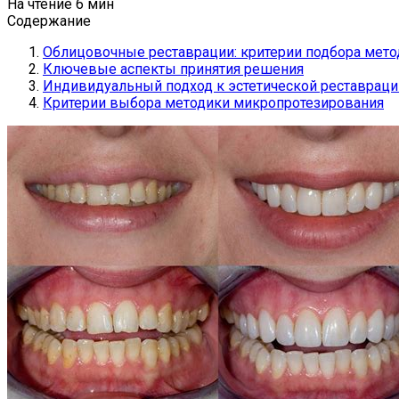
На чтение
6 мин
Содержание
Облицовочные реставрации: критерии подбора мето
Ключевые аспекты принятия решения
Индивидуальный подход к эстетической реставрац
Критерии выбора методики микропротезирования