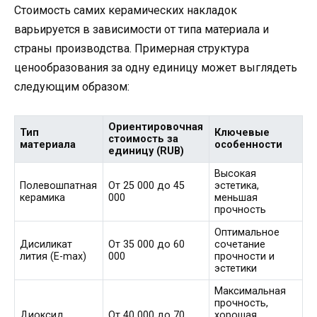
Стоимость самих керамических накладок
варьируется в зависимости от типа материала и
страны производства. Примерная структура
ценообразования за одну единицу может выглядеть
следующим образом:
Ориентировочная
Тип
Ключевые
стоимость за
материала
особенности
единицу (RUB)
Высокая
Полевошпатная
От 25 000 до 45
эстетика,
керамика
000
меньшая
прочность
Оптимальное
Дисиликат
От 35 000 до 60
сочетание
лития (E-max)
000
прочности и
эстетики
Максимальная
прочность,
Диоксид
От 40 000 до 70
хорошая