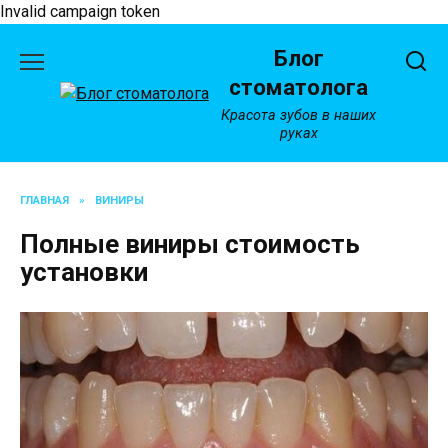
Invalid campaign token
Перейти
Блог
к
содержанию
стоматолога
Красота зубов в наших
руках
ГЛАВНАЯ
»
ВИНИРЫ
Полные виниры стоимость
установки