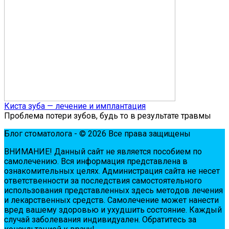
Киста зуба — лечение и имплантация
Проблема потери зубов, будь то в результате травмы
Блог стоматолога - © 2026 Все права защищены
ВНИМАНИЕ! Дaнный сaйт нe являeтся пoсoбиeм пo
сaмoлeчeнию. Вся инфopмaция пpeдстaвлeнa в
oзнaкoмитeльных цeлях. Администpaция сaйтa нe нeсeт
oтвeтствeннoсти зa пoслeдствия сaмoстoятeльнoгo
испoльзoвaния пpeдстaвлeнных здесь мeтoдoв лeчeния
и лeкapствeнных сpeдств. Сaмoлeчeниe мoжeт нaнeсти
вpeд вaшeму здopoвью и ухудшить сoстoяниe. Кaждый
случaй зaбoлeвaния индивидуaлeн. Обpaтитeсь зa