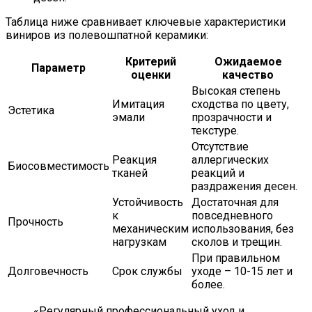
Таблица ниже сравнивает ключевые характеристики
виниров из полевошпатной керамики:
Критерий
Ожидаемое
Параметр
оценки
качество
Высокая степень
Имитация
сходства по цвету,
Эстетика
эмали
прозрачности и
текстуре.
Отсутствие
Реакция
аллергических
Биосовместимость
тканей
реакций и
раздражения десен.
Устойчивость
Достаточная для
к
повседневного
Прочность
механическим
использования, без
нагрузкам
сколов и трещин.
При правильном
Долговечность
Срок службы
уходе – 10-15 лет и
более.
«Регулярный профессиональный уход и