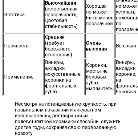
Очень хо
Высочайшая
Хорошая,
но может
(естественная
но может
уступать
Эстетика
прозрачность,
быть менее
полевош
цветовая
прозрачной
по
стабильность)
прозрачн
Средняя
(требует
Очень
Прочность
Высокая
бережного
высокая
отношения)
Виниры,
Виниры,
Коронки,
вкладки,
вкладки,
мосты на
искусственные
коронки,
Применение
боковых
коронки на
на
зубах,
фронтальных
фронталь
имплантаты
зубах
боковых 
Несмотря на потенциальную хрупкость, при
правильном показании и аккуратном
использовании, реставрации из
полевошпатной керамики способны служить
долгие годы, сохраняя свою первозданную
красоту.