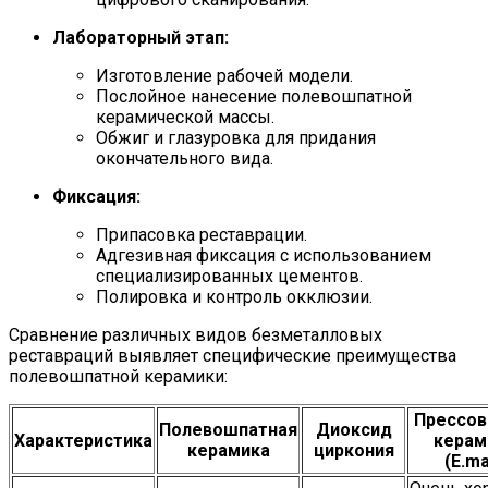
Лабораторный этап:
Изготовление рабочей модели.
Послойное нанесение полевошпатной
керамической массы.
Обжиг и глазуровка для придания
окончательного вида.
Фиксация:
Припасовка реставрации.
Адгезивная фиксация с использованием
специализированных цементов.
Полировка и контроль окклюзии.
Сравнение различных видов безметалловых
реставраций выявляет специфические преимущества
полевошпатной керамики:
Прессов
Полевошпатная
Диоксид
Характеристика
керам
керамика
циркония
(E.ma