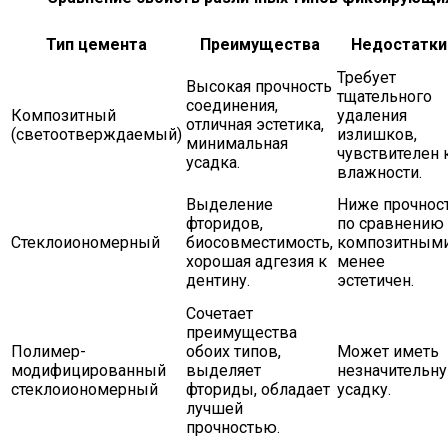
Тип цемента
Преимущества
Недостатки
Требует
Высокая прочность
тщательного
соединения,
Композитный
удаления
отличная эстетика,
(светоотверждаемый)
излишков,
минимальная
чувствителен 
усадка.
влажности.
Выделение
Ниже прочнос
фторидов,
по сравнению 
Стеклоиономерный
биосовместимость,
композитными
хорошая адгезия к
менее
дентину.
эстетичен.
Сочетает
преимущества
Полимер-
обоих типов,
Может иметь
модифицированный
выделяет
незначительн
стеклоиономерный
фториды, обладает
усадку.
лучшей
прочностью.