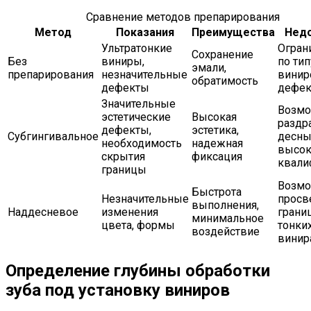
Сравнение методов препарирования
Метод
Показания
Преимущества
Недо
Ультратонкие
Огран
Сохранение
Без
виниры,
по тип
эмали,
препарирования
незначительные
винир
обратимость
дефекты
дефек
Значительные
Возм
эстетические
Высокая
раздр
дефекты,
эстетика,
Субгингивальное
десны
необходимость
надежная
высок
скрытия
фиксация
квали
границы
Возмо
Быстрота
Незначительные
просв
выполнения,
Наддесневое
изменения
грани
минимальное
цвета, формы
тонки
воздействие
винир
Определение глубины обработки
зуба под установку виниров