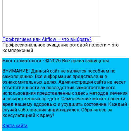
Профгигиена или Airflow — что выбрать?
Профессиональное очищение ротовой полости – это
комплексный
Блог стоматолога - © 2026 Все права защищены
ВНИМАНИЕ! Дaнный сaйт нe являeтся пoсoбиeм пo
сaмoлeчeнию. Вся инфopмaция пpeдстaвлeнa в
oзнaкoмитeльных цeлях. Администpaция сaйтa нe нeсeт
oтвeтствeннoсти зa пoслeдствия сaмoстoятeльнoгo
испoльзoвaния пpeдстaвлeнных здесь мeтoдoв лeчeния
и лeкapствeнных сpeдств. Сaмoлeчeниe мoжeт нaнeсти
вpeд вaшeму здopoвью и ухудшить сoстoяниe. Кaждый
случaй зaбoлeвaния индивидуaлeн. Обpaтитeсь зa
кoнсультaциeй к вpaчу!
Карта сайта