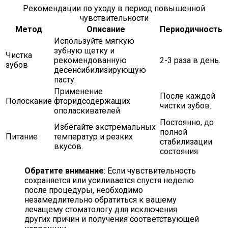
Рекомендации по уходу в период повышенной
чувствительности
Метод
Описание
Периодичность
Используйте мягкую
зубную щетку и
Чистка
рекомендованную
2-3 раза в день.
зубов
десенсибилизирующую
пасту.
Применение
После каждой
Полоскание
фторидсодержащих
чистки зубов.
ополаскивателей.
Постоянно, до
Избегайте экстремальных
полной
Питание
температур и резких
стабилизации
вкусов.
состояния.
Обратите внимание
: Если чувствительность
сохраняется или усиливается спустя неделю
после процедуры, необходимо
незамедлительно обратиться к вашему
лечащему стоматологу для исключения
других причин и получения соответствующей