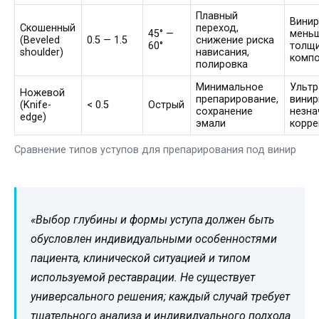
Плавный
Вини
Скошенный
переход,
45° —
мень
(Beveled
0.5 — 1.5
снижение риска
60°
толщи
shoulder)
нависания,
комп
полировка
Минимальное
Ультр
Ножевой
препарирование,
винир
(Knife-
< 0.5
Острый
сохранение
незна
edge)
эмали
корре
Сравнение типов уступов для препарирования под винир
«Выбор глубины и формы уступа должен быть
обусловлен индивидуальными особенностями
пациента, клинической ситуацией и типом
используемой реставрации. Не существует
универсального решения; каждый случай требует
тщательного анализа и индивидуального подхода