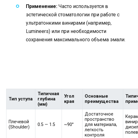
Применение:
Часто используется в
эстетической стоматологии при работе с
ультратонкими винирами (например,
Lumineers) или при необходимости
сохранения максимального объема эмали.
Типичная
Угол
Основные
Типи
Тип уступа
глубина
края
преимущества
прим
(мм)
Достаточное
Кера
пространство
Плечевой
винир
0.5 — 1.5
~90°
для материала,
(Shoulder)
дисил
легкость
полев
контроля