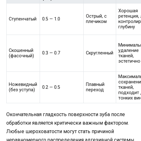
Хорошая
Острый, с
ретенция,
Ступенчатый
0.5 — 1.0
плечиком
контроли
глубину
Минималь
Скошенный
удаление
0.3 — 0.7
Скругленный
(фасочный)
тканей,
эстетично
Максимал
сохранен
Ножевидный
Плавный
0.2 — 0.5
тканей,
(без уступа)
переход
подходит
тонких ви
Окончательная гладкость поверхности зуба после
обработки является критически важным фактором.
Любые шероховатости могут стать причиной
неравномерного распределения адгезивной системы