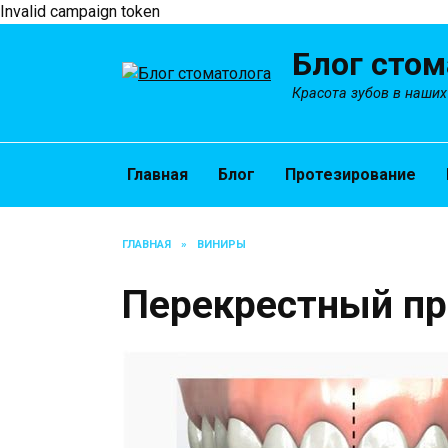
Invalid campaign token
Перейти
Блог стом
к
содержанию
Красота зубов в наших
Главная
Блог
Протезирование
ГЛАВНАЯ
»
ВИНИРЫ
Перекрестный пр