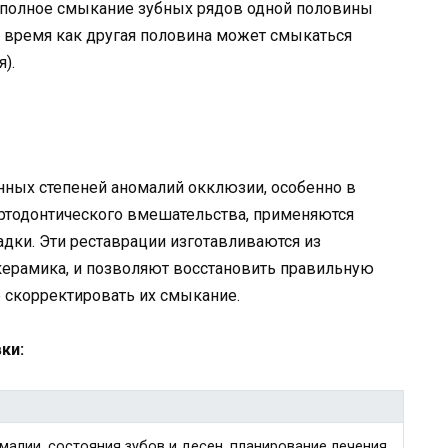
 полное смыкание зубных рядов одной половины
о время как другая половина может смыкаться
).
нных степеней аномалий окклюзии, особенно в
 ортодонтического вмешательства, применяются
дки. Эти реставрации изготавливаются из
керамика, и позволяют восстановить правильную
е скорректировать их смыкание.
ки:
малии, состояния зубов и десен, планирование лечения.