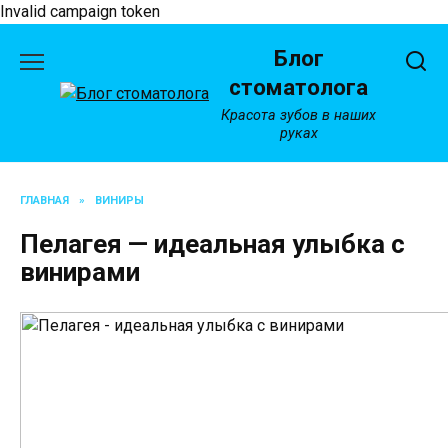
Invalid campaign token
Перейти
Блог
к
содержанию
стоматолога
Красота зубов в наших
руках
ГЛАВНАЯ
»
ВИНИРЫ
Пелагея — идеальная улыбка с
винирами