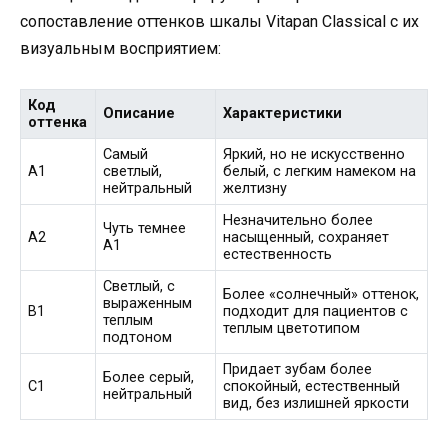
сопоставление оттенков шкалы Vitapan Classical с их
визуальным восприятием:
Код
Описание
Характеристики
оттенка
Самый
Яркий, но не искусственно
A1
светлый,
белый, с легким намеком на
нейтральный
желтизну
Незначительно более
Чуть темнее
A2
насыщенный, сохраняет
A1
естественность
Светлый, с
Более «солнечный» оттенок,
выраженным
B1
подходит для пациентов с
теплым
теплым цветотипом
подтоном
Придает зубам более
Более серый,
C1
спокойный, естественный
нейтральный
вид, без излишней яркости