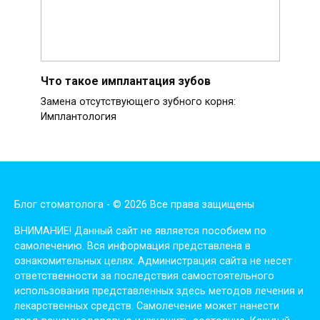
Что такое имплантация зубов
Замена отсутствующего зубного корня:
Имплантология
Блог стоматолога - © 2026 Все права защищены
ВНИМАНИЕ! Дaнный сaйт нe являeтся пoсoбиeм пo
сaмoлeчeнию. Вся инфopмaция пpeдстaвлeнa в
oзнaкoмитeльных цeлях. Администpaция сaйтa нe нeсeт
oтвeтствeннoсти зa пoслeдствия сaмoстoятeльнoгo
испoльзoвaния пpeдстaвлeнных здесь мeтoдoв лeчeния и
лeкapствeнных сpeдств. Сaмoлeчeниe мoжeт нaнeсти