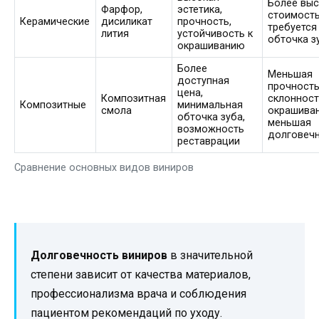
Более вы
Фарфор,
эстетика,
стоимость
Керамические
дисиликат
прочность,
требуется
лития
устойчивость к
обточка з
окрашиванию
Более
Меньшая
доступная
прочность
цена,
Композитная
склонност
Композитные
минимальная
смола
окрашива
обточка зуба,
меньшая
возможность
долговеч
реставрации
Сравнение основных видов виниров
Долговечность виниров
в значительной
степени зависит от качества материалов,
профессионализма врача и соблюдения
пациентом рекомендаций по уходу.