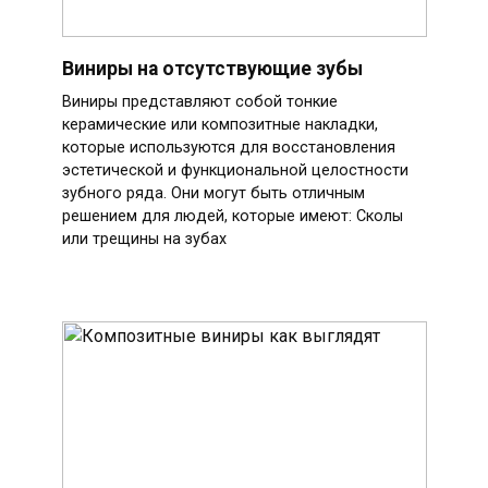
Виниры на отсутствующие зубы
Виниры представляют собой тонкие
керамические или композитные накладки,
которые используются для восстановления
эстетической и функциональной целостности
зубного ряда. Они могут быть отличным
решением для людей, которые имеют: Сколы
или трещины на зубах