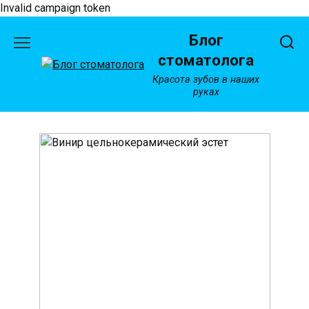
Invalid campaign token
Перейти
Блог
к
содержанию
стоматолога
Красота зубов в наших
руках