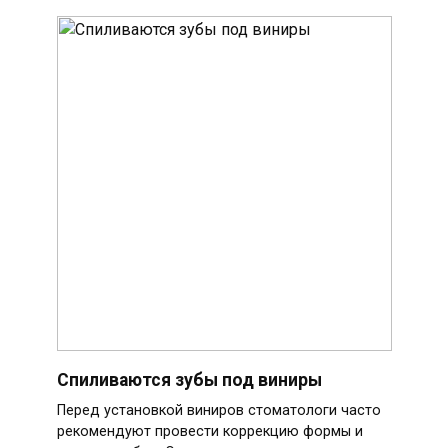
Спиливаются зубы под виниры
Перед установкой виниров стоматологи часто
рекомендуют провести коррекцию формы и