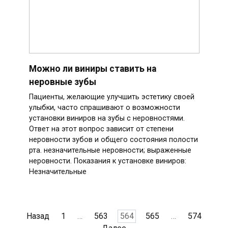
Можно ли виниры ставить на
неровные зубы
Пациенты, желающие улучшить эстетику своей
улыбки, часто спрашивают о возможности
установки виниров на зубы с неровностями.
Ответ на этот вопрос зависит от степени
неровности зубов и общего состояния полости
рта. незначительные неровности; выраженные
неровности. Показания к установке виниров:
Незначительные
Пагинация
Назад
1
…
563
564
565
…
574
записей