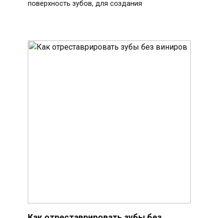
поверхность зубов, для создания
Как отреставрировать зубы без