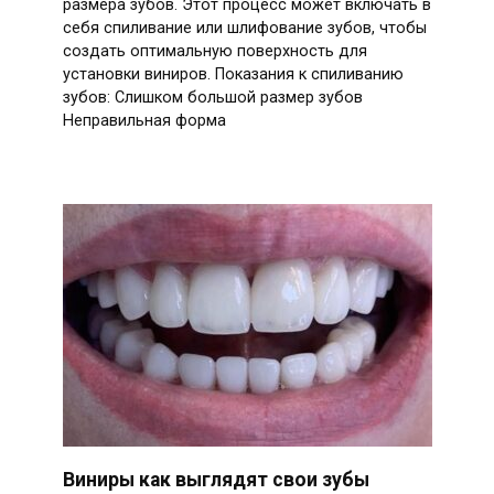
размера зубов. Этот процесс может включать в
себя спиливание или шлифование зубов, чтобы
создать оптимальную поверхность для
установки виниров. Показания к спиливанию
зубов: Слишком большой размер зубов
Неправильная форма
Виниры как выглядят свои зубы