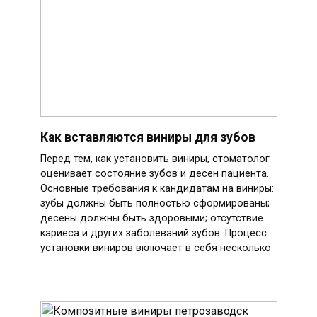
Как вставляются виниры для зубов
Перед тем, как установить виниры, стоматолог
оценивает состояние зубов и десен пациента.
Основные требования к кандидатам на виниры:
зубы должны быть полностью сформированы;
десены должны быть здоровыми; отсутствие
кариеса и других заболеваний зубов. Процесс
установки виниров включает в себя несколько