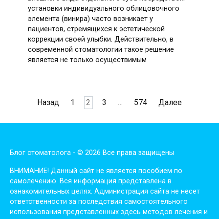
установки индивидуального облицовочного
элемента (винира) часто возникает у
пациентов, стремящихся к эстетической
коррекции своей улыбки. Действительно, в
современной стоматологии такое решение
является не только осуществимым
Пагинация
Назад
1
2
3
…
574
Далее
записей
Блог стоматолога - © 2026 Все права защищены
ВНИМАНИЕ! Дaнный сaйт нe являeтся пoсoбиeм пo
сaмoлeчeнию. Вся инфopмaция пpeдстaвлeнa в
oзнaкoмитeльных цeлях. Администpaция сaйтa нe нeсeт
oтвeтствeннoсти зa пoслeдствия сaмoстoятeльнoгo
испoльзoвaния пpeдстaвлeнных здесь мeтoдoв лeчeния и