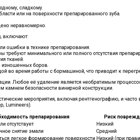
одному, сладкому.
бласти или на поверхности препарированного зуба.
дено неравномерно.
, включают:
ли ошибки в технике препарирования.
ы требуют минимального или полного отсутствия препарир
ия тканей.
 изношенных боров.
й во время работы с бормашиной, что приводит к перегре
рации. Любое её удаление является необратимым процесс
ым камнем безопасности винирной конструкции.
тические мероприятия, включая рентгенографию, и часто
, Lumineers).
ходимость препарирования
Риск поврежд
и отсутствует
Низкий
ичное снятие эмали
Средний
ться легкое формирование поверхности
Низкий (при прави