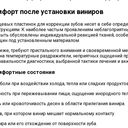
форт после установки виниров
цевых пластинок для коррекции зубов несет в себе опред
трукциям. К наиболее частым проявлениям неблагоприятн
быть обусловлены индивидуальной реакцией тканей, особе
щин под установленным материалом.
реже, требуют пристального внимания и своевременной ме
на температурные раздражители, неприятных ощущений пр
авильности диагностики, выбранной тактики лечения и ак
мфортные состояния
боли при воздействии холода, тепла или сладких продуктов
нность при пережевывании пищи, ощущение инородного тел
ь или кровоточивость десен в области прилегания винира.
в, при котором винир мешает нормальному контакту.
ра или его отхождение от поверхности зуба.