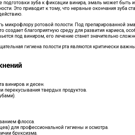
е подготовки зуба к фиксации винира, эмаль может быть 
ости. Это приводит к тому, что нервные окончания зуба 
действию.
ь микрофлору ротовой полости. Под препарированной эма
то создает благоприятную среду для развития кариеса, осо
вьется под виниром, его лечение станет значительно сложне
ательная гигиена полости рта являются критически важн
жнений
а виниров и десен.
и перекусывания твердых продуктов.
убами).
ванием флосса.
цев) для профессиональной гигиены и осмотра.
ичии бруксизма.