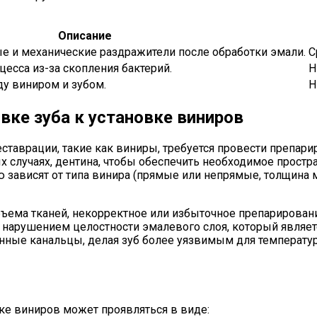
Описание
е и механические раздражители после обработки эмали.
С
цесса из-за скопления бактерий.
Н
у виниром и зубом.
Н
вке зуба к установке виниров
ставрации, такие как виниры, требуется провести препари
х случаях, дентина, чтобы обеспечить необходимое простр
 зависят от типа винира (прямые или непрямые, толщина м
бъема тканей, некорректное или избыточное препарирова
с нарушением целостности эмалевого слоя, который являет
нные канальцы, делая зуб более уязвимым для температу
ке виниров может проявляться в виде: