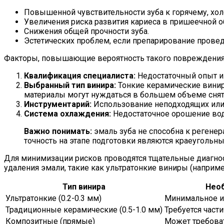
Повышенной чувствительности зуба к горячему, хол
Увеличения риска развития кариеса в пришеечной о
Снижения общей прочности зуба.
Эстетических проблем, если препарирование прове
Факторы, повышающие вероятность такого повреждения
Квалификация специалиста:
Недостаточный опыт и
Выбранный тип винира:
Тонкие керамические винир
материалы могут нуждаться в большем объеме снят
Инструментарий:
Использование неподходящих или
Система охлаждения:
Недостаточное орошение водо
Важно понимать:
эмаль зуба не способна к регене
точность на этапе подготовки являются краеугольн
Для минимизации рисков проводятся тщательные диагнос
удаления эмали, такие как ультратонкие виниры (например
Тип винира
Необ
Ультратонкие (0.2-0.3 мм)
Минимальное ил
Традиционные керамические (0.5-1.0 мм)
Требуется част
Композитные (прямые)
Может требова