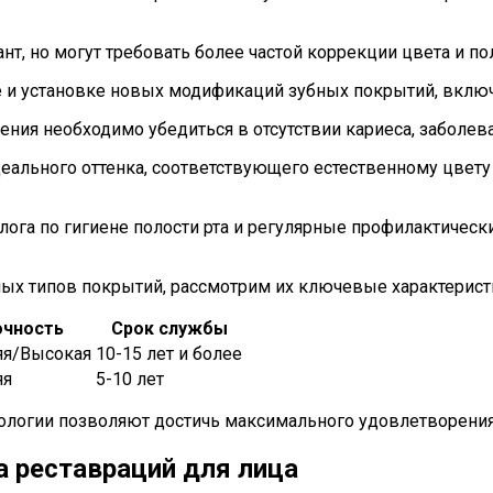
т, но могут требовать более частой коррекции цвета и по
е и установке новых модификаций зубных покрытий, вклю
ния необходимо убедиться в отсутствии кариеса, заболева
ального оттенка, соответствующего естественному цвету 
га по гигиене полости рта и регулярные профилактичес
ых типов покрытий, рассмотрим их ключевые характерист
очность
Срок службы
яя/Высокая
10-15 лет и более
яя
5-10 лет
логии позволяют достичь максимального удовлетворения п
а реставраций для лица