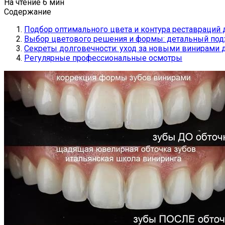
На чтение
6 мин
Содержание
Подбор оптимального цвета и контура реставраций 
Выбор цветового решения и формы: детальный под
Секреты долговечности: уход за новыми винирами д
Регулярные профессиональные осмотры