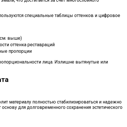
мали, что достигается за счет многослойного
спользуются специальные таблицы оттенков и цифровое
(см. выше)
ости оттенка реставраций
чные пропорции
ропорциональности лица. Излишне вытянутые или
ата
олит материалу полностью стабилизироваться и надежно
т основу для долговременного сохранения эстетического