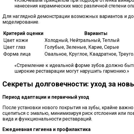
«Ключевым принципом при подборе оттенка виниров 
нанесения керамических масс различной степени опа
Для наглядной демонстрации возможных вариантов и до
моделирование.
Критерий оценки
Варианты
Цвет кожи
Холодный, Нейтральный, Теплый
Цвет глаз
Голубые, Зеленые, Карие, Серые
Форма лица
Овальное, Круглое, Квадратное, Треуг
«Стремление к идеальной форме зубов должно быть
широкие реставрации могут нарушить гармонию.»
Секреты долговечности: уход за нов
Период адаптации и первичный уход
После установки нового покрытия на зубы, крайне важн
сцепиться с эмалью, минимизируя риск отслоения или по
вида и функциональности реставраций.
Ежедневная гигиена и профилактика