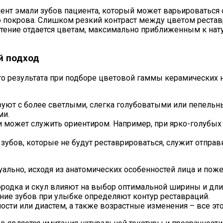
ент эмали зубов пациента, который может варьироваться 
го покрова. Слишком резкий контраст между цветом рест
очтение отдается цветам, максимально приближенным к н
й подход
о результата при подборе цветовой гаммы керамических н
уют с более светлыми, слегка голубоватыми или пепельн
ми.
 может служить ориентиром. Например, при ярко-голубых 
зубов, которые не будут реставрироваться, служит отправ
ально, исходя из анатомических особенностей лица и пож
ородка и скул влияют на выбор оптимальной ширины и дли
ние зубов при улыбке определяют контур реставраций.
ости или диастем, а также возрастные изменения – все эт