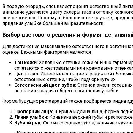
В первую очередь, специалист оценит естественный пигм
внимание уделяется цвету склеры глаз и оттенку кожно
неестественно. Поэтому, в большинстве случаев, предп
придания улыбке большей выразительности.
Выбор цветового решения и формы: детальны
Для достижения максимально естественного и эстетичног
оценке. Важными факторами являются:
Тон кожи:
Холодные оттенки кожи обычно гармонир
сочетаются с желтоватыми или кремовыми оттенка
Цвет глаз:
Интенсивность цвета радужной оболочки
естественные оттенки, чтобы подчеркнуть их.
Естественный цвет зубов:
Оттенок эмали соседних 
не ставится задача общего осветления улыбки.
Форма будущих реставраций также подбирается индивиду
Пропорции лица:
Ширина и длина лица, форма подб
Линия улыбки:
Кривизна верхней губы и расположе
Зубной ряд:
Форма соседних зубов, наличие скученн