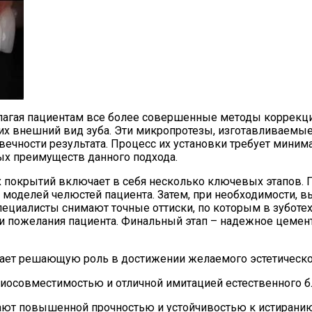
лагая пациентам все более совершенные методы коррекци
их внешний вид зуба. Эти микропротезы, изготавливаемы
вечности результата. Процесс их установки требует миним
вых преимуществ данного подхода.
покрытий включает в себя несколько ключевых этапов. П
оделей челюстей пациента. Затем, при необходимости, в
специалисты снимают точные оттиски, по которым в зубот
и пожелания пациента. Финальный этап – надежное цемен
рает решающую роль в достижении желаемого эстетическо
осовместимостью и отличной имитацией естественного б
ют повышенной прочностью и устойчивостью к истиранию,