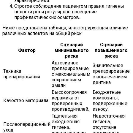
характеристики.
Строгое соблюдение пациентом правил гигиены
полости рта и регулярное посещение
профилактических осмотров.
Ниже представлена таблица, иллюстрирующая влияние
различных аспектов на общий риск:
Сценарий
Сценарий
Фактор
минимального
повышенного
риска
риска
Адгезивное
Значительное
препарирование
Техника
препарирование
с максимальным
препарирования
с вовлечением
сохранением
дентина.
эмали.
Высокопрочная
Бюджетные
керамика от
композиты,
Качество материала
проверенных
подверженные
производителей.
износу.
Тщательная
Недостаточная
ежедневная
гигиена,
Послеоперационный
гигиена,
отсутствие
уход
использование
регулярных