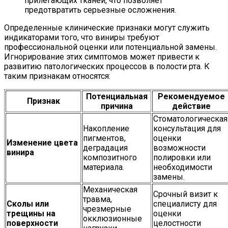
прилегающих тканей, что позволяет
предотвратить серьезные осложнения.
Определенные клинические признаки могут служить
индикаторами того, что виниры требуют
профессиональной оценки или потенциальной замены.
Игнорирование этих симптомов может привести к
развитию патологических процессов в полости рта. К
таким признакам относятся:
Потенциальная
Рекомендуемое
Признак
причина
действие
Стоматологическая
Накопление
консультация для
пигментов,
оценки
Изменение цвета
деградация
возможности
винира
композитного
полировки или
материала.
необходимости
замены.
Механическая
Срочный визит к
травма,
Сколы или
специалисту для
чрезмерные
трещины на
оценки
окклюзионные
поверхности
целостности