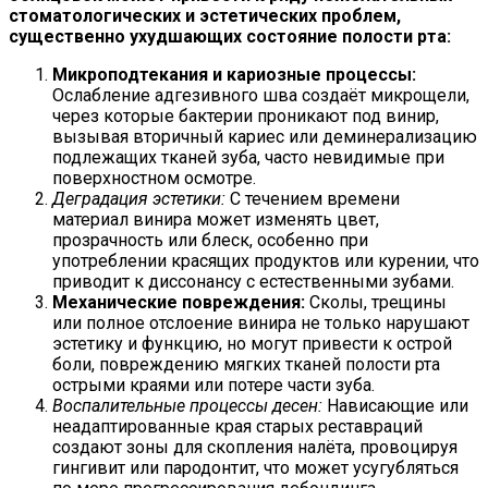
стоматологических и эстетических проблем,
существенно ухудшающих состояние полости рта:
Микроподтекания и кариозные процессы:
Ослабление адгезивного шва создаёт микрощели,
через которые бактерии проникают под винир,
вызывая вторичный кариес или деминерализацию
подлежащих тканей зуба, часто невидимые при
поверхностном осмотре.
Деградация эстетики:
С течением времени
материал винира может изменять цвет,
прозрачность или блеск, особенно при
употреблении красящих продуктов или курении, что
приводит к диссонансу с естественными зубами.
Механические повреждения:
Сколы, трещины
или полное отслоение винира не только нарушают
эстетику и функцию, но могут привести к острой
боли, повреждению мягких тканей полости рта
острыми краями или потере части зуба.
Воспалительные процессы десен:
Нависающие или
неадаптированные края старых реставраций
создают зоны для скопления налёта, провоцируя
гингивит или пародонтит, что может усугубляться