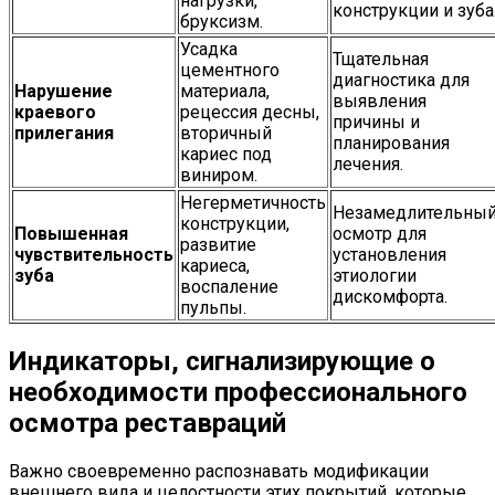
нагрузки,
конструкции и зуба
бруксизм.
Усадка
Тщательная
цементного
диагностика для
Нарушение
материала,
выявления
краевого
рецессия десны,
причины и
прилегания
вторичный
планирования
кариес под
лечения.
виниром.
Негерметичность
Незамедлительны
конструкции,
Повышенная
осмотр для
развитие
чувствительность
установления
кариеса,
зуба
этиологии
воспаление
дискомфорта.
пульпы.
Индикаторы, сигнализирующие о
необходимости профессионального
осмотра реставраций
Важно своевременно распознавать модификации
внешнего вида и целостности этих покрытий, которые