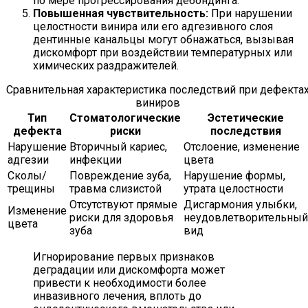
по мере прогрессирования дебондинга.
Повышенная чувствительность:
При нарушении
целостности винира или его адгезивного слоя
дентинные канальцы могут обнажаться, вызывая
дискомфорт при воздействии температурных или
химических раздражителей.
Сравнительная характеристика последствий при дефекта
виниров
Тип
Стоматологические
Эстетические
дефекта
риски
последствия
Нарушение
Вторичный кариес,
Отслоение, изменение
адгезии
инфекции
цвета
Сколы/
Повреждение зуба,
Нарушение формы,
трещины
травма слизистой
утрата целостности
Отсутствуют прямые
Дисгармония улыбки,
Изменение
риски для здоровья
неудовлетворительный
цвета
зуба
вид
Игнорирование первых признаков
деградации или дискомфорта может
привести к необходимости более
инвазивного лечения, вплоть до