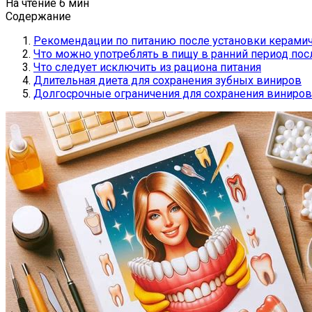
На чтение
6 мин
Содержание
Рекомендации по питанию после установки керами
Что можно употреблять в пищу в ранний период по
Что следует исключить из рациона питания
Длительная диета для сохранения зубных виниров
Долгосрочные ограничения для сохранения виниров