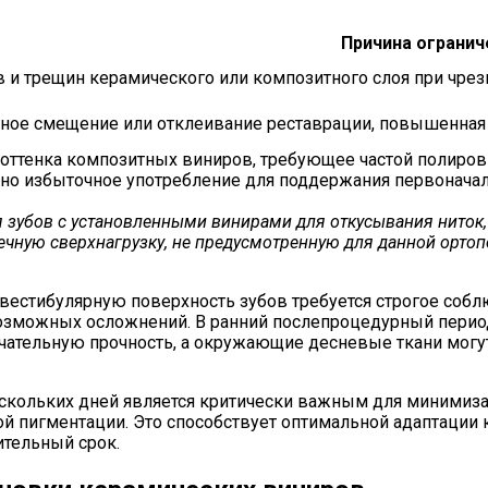
Причина огранич
в и трещин керамического или композитного слоя при чрез
ное смещение или отклеивание реставрации, повышенная 
оттенка композитных виниров, требующее частой полиров
но избыточное употребление для поддержания первоначал
я зубов с установленными винирами для откусывания ниток
очечную сверхнагрузку, не предусмотренную для данной ортоп
 вестибулярную поверхность зубов требуется строгое соб
возможных осложнений. В ранний послепроцедурный пери
нчательную прочность, а окружающие десневые ткани мог
скольких дней является критически важным для минимиза
й пигментации. Это способствует оптимальной адаптации
ительный срок.