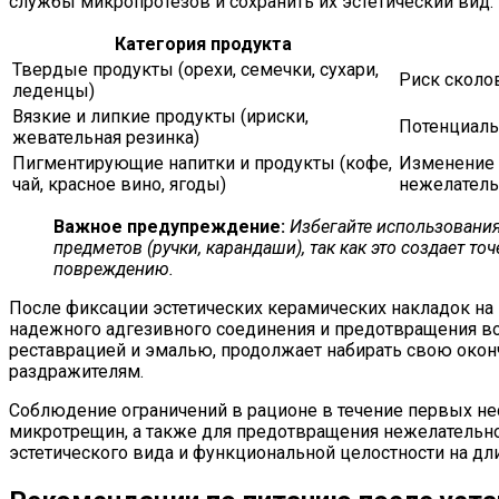
службы микропротезов и сохранить их эстетический вид:
Категория продукта
Твердые продукты (орехи, семечки, сухари,
Риск сколо
леденцы)
Вязкие и липкие продукты (ириски,
Потенциаль
жевательная резинка)
Пигментирующие напитки и продукты (кофе,
Изменение 
чай, красное вино, ягоды)
нежелатель
Важное предупреждение:
Избегайте использовани
предметов (ручки, карандаши), так как это создает т
повреждению.
После фиксации эстетических керамических накладок на
надежного адгезивного соединения и предотвращения 
реставрацией и эмалью, продолжает набирать свою око
раздражителям.
Соблюдение ограничений в рационе в течение первых не
микротрещин, а также для предотвращения нежелательно
эстетического вида и функциональной целостности на дл