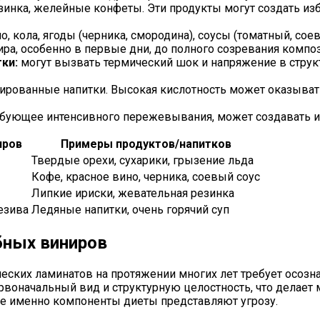
зинка, желейные конфеты. Эти продукты могут создать изб
о, кола, ягоды (черника, смородина), соусы (томатный, со
ра, особенно в первые дни, до полного созревания композ
ки:
могут вызвать термический шок и напряжение в структ
зированные напитки. Высокая кислотность может оказыват
ебующее интенсивного пережевывания, может создавать и
иров
Примеры продуктов/напитков
Твердые орехи, сухарики, грызение льда
Кофе, красное вино, черника, соевый соус
Липкие ириски, жевательная резинка
езива
Ледяные напитки, очень горячий суп
бных виниров
еских ламинатов на протяжении многих лет требует осоз
 первоначальный вид и структурную целостность, что де
ие именно компоненты диеты представляют угрозу.