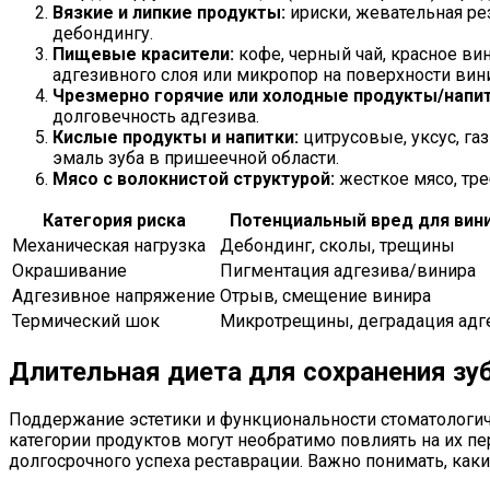
Вязкие и липкие продукты:
ириски, жевательная ре
дебондингу.
Пищевые красители:
кофе, черный чай, красное вин
адгезивного слоя или микропор на поверхности вини
Чрезмерно горячие или холодные продукты/напит
долговечность адгезива.
Кислые продукты и напитки:
цитрусовые, уксус, га
эмаль зуба в пришеечной области.
Мясо с волокнистой структурой:
жесткое мясо, тр
Категория риска
Потенциальный вред для вин
Механическая нагрузка
Дебондинг, сколы, трещины
Окрашивание
Пигментация адгезива/винира
Адгезивное напряжение
Отрыв, смещение винира
Термический шок
Микротрещины, деградация адг
Длительная диета для сохранения зу
Поддержание эстетики и функциональности стоматологич
категории продуктов могут необратимо повлиять на их
долгосрочного успеха реставрации. Важно понимать, как