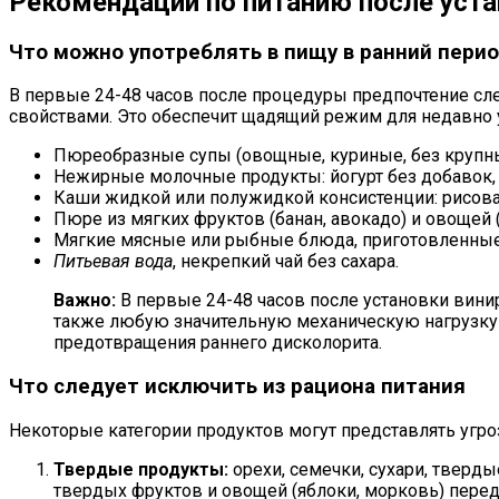
Рекомендации по питанию после уста
Что можно употреблять в пищу в ранний пери
В первые 24-48 часов после процедуры предпочтение с
свойствами. Это обеспечит щадящий режим для недавно 
Пюреобразные супы (овощные, куриные, без крупн
Нежирные молочные продукты: йогурт без добавок, 
Каши жидкой или полужидкой консистенции: рисовая
Пюре из мягких фруктов (банан, авокадо) и овощей 
Мягкие мясные или рыбные блюда, приготовленные н
Питьевая вода
, некрепкий чай без сахара.
Важно:
В первые 24-48 часов после установки вини
также любую значительную механическую нагрузку 
предотвращения раннего дисколорита.
Что следует исключить из рациона питания
Некоторые категории продуктов могут представлять угро
Твердые продукты:
орехи, семечки, сухари, тверд
твердых фруктов и овощей (яблоки, морковь) перед