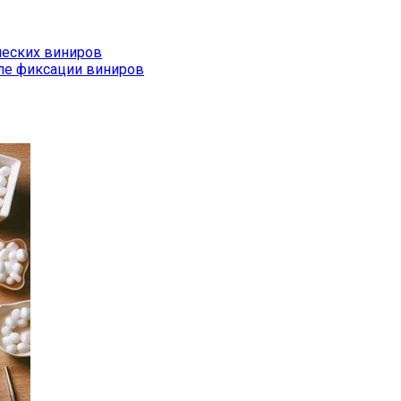
ческих виниров
сле фиксации виниров