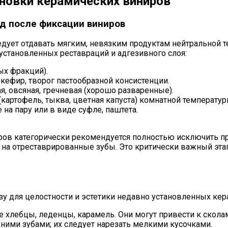
новки керамических виниров
од после фиксации виниров
ледует отдавать мягким, невязким продуктам нейтрально
установленных реставраций и адгезивного слоя:
ых фракций).
кефир, творог пастообразной консистенции.
, овсяная, гречневая (хорошо разваренные).
(картофель, тыква, цветная капуста) комнатной температур
а пару или в виде суфле, паштета.
ров категорически рекомендуется полностью исключить пр
на отреставрированные зубы. Это критически важный этап
зу для целостности и эстетики недавно установленных ке
ые хлебцы, леденцы, карамель. Они могут привести к скол
ними зубами; их следует нарезать мелкими кусочками.