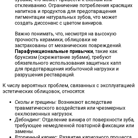
отклеиванию. Ограничение потребления красящих
напитков и продуктов для предотвращения
пигментации натуральных зубов, что может
создать диссонанс с цветом виниров.
Важно понимать, что, несмотря на высокую
прочность керамики, облицовки не
застрахованы от механических повреждений.
Парафункциональные привычки
, такие как
бруксизм (скрежетание зубами), требуют
обязательного использования защитных капп
для предотвращения избыточной нагрузки и
разрушения реставраций.
К числу вероятных проблем, связанных с эксплуатацией
эстетических облицовок, относятся:
Сколы и трещины:
Возникают вследствие
травматического воздействия или чрезмерных
окклюзионных нагрузок.
Дебондинг:
Отделение винира от поверхности зуба,
требующее немедленной повторной фиксации или
замены.
Вторичный кариес:
Развитие кариозного процесса