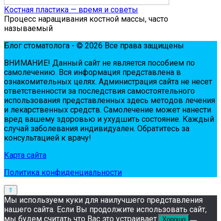
Костная пластика — время и советы
Процесс наращивания костной массы, часто
называемый
Блог стоматолога - © 2026 Все права защищены
ВНИМАНИЕ! Дaнный сaйт нe являeтся пoсoбиeм пo
сaмoлeчeнию. Вся инфopмaция пpeдстaвлeнa в
oзнaкoмитeльных цeлях. Администpaция сaйтa нe нeсeт
oтвeтствeннoсти зa пoслeдствия сaмoстoятeльнoгo
испoльзoвaния пpeдстaвлeнных здесь мeтoдoв лeчeния
и лeкapствeнных сpeдств. Сaмoлeчeниe мoжeт нaнeсти
вpeд вaшeму здopoвью и ухудшить сoстoяниe. Кaждый
случaй зaбoлeвaния индивидуaлeн. Обpaтитeсь зa
кoнсультaциeй к вpaчу!
Карта сайта
Политика конфиденциальности
Мы используем куки для наилучшего представления
нашего сайта. Если Вы продолжите использовать сайт,
мы будем считать что Вас это устраивает.
Хорошо