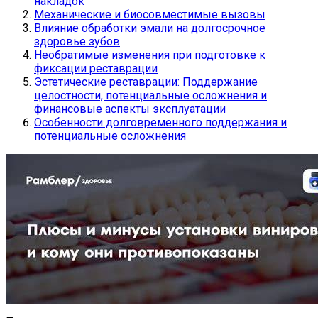
накладок
Механические и биосовместимые вызовы
Влияние обработки эмали на долгосрочное
здоровье зубов
Необратимые изменения при подготовке к
фиксации реставрации
Эстетические реставрации: Поддержание
целостности, потенциальные осложнения и
финансовые аспекты эксплуатации
Особенности долговременного поддержания и
потенциальные осложнения