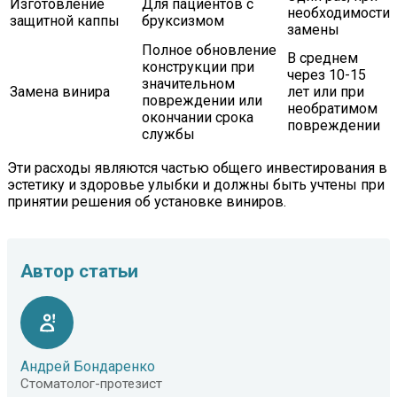
Изготовление
Для пациентов с
необходимости
защитной каппы
бруксизмом
замены
Полное обновление
В среднем
конструкции при
через 10-15
значительном
Замена винира
лет или при
повреждении или
необратимом
окончании срока
повреждении
службы
Эти расходы являются частью общего инвестирования в
эстетику и здоровье улыбки и должны быть учтены при
принятии решения об установке виниров.
Автор статьи
Андрей Бондаренко
Стоматолог-протезист