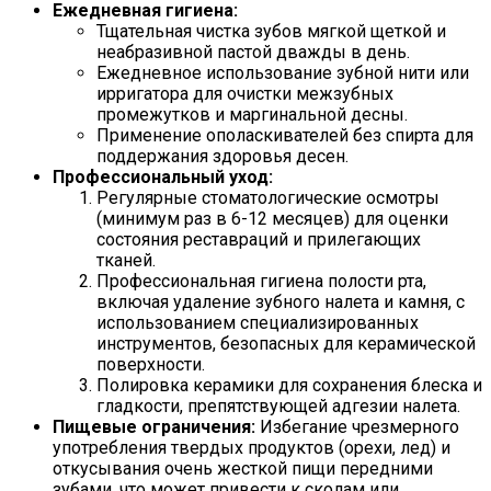
Ежедневная гигиена:
Тщательная чистка зубов мягкой щеткой и
неабразивной пастой дважды в день.
Ежедневное использование зубной нити или
ирригатора для очистки межзубных
промежутков и маргинальной десны.
Применение ополаскивателей без спирта для
поддержания здоровья десен.
Профессиональный уход:
Регулярные стоматологические осмотры
(минимум раз в 6-12 месяцев) для оценки
состояния реставраций и прилегающих
тканей.
Профессиональная гигиена полости рта,
включая удаление зубного налета и камня, с
использованием специализированных
инструментов, безопасных для керамической
поверхности.
Полировка керамики для сохранения блеска и
гладкости, препятствующей адгезии налета.
Пищевые ограничения:
Избегание чрезмерного
употребления твердых продуктов (орехи, лед) и
откусывания очень жесткой пищи передними
зубами, что может привести к сколам или