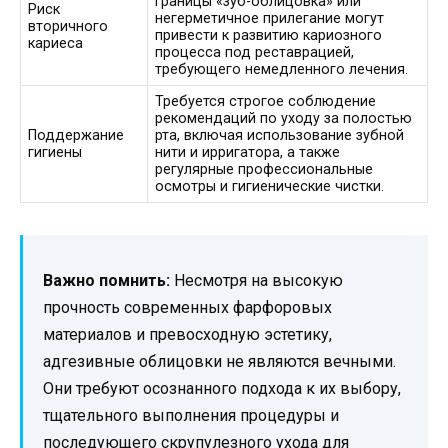
границы «зуб-облицовка» или
Риск
негерметичное прилегание могут
вторичного
привести к развитию кариозного
кариеса
процесса под реставрацией,
требующего немедленного лечения.
Требуется строгое соблюдение
рекомендаций по уходу за полостью
Поддержание
рта, включая использование зубной
гигиены
нити и ирригатора, а также
регулярные профессиональные
осмотры и гигиенические чистки.
Важно помнить:
Несмотря на высокую
прочность современных фарфоровых
материалов и превосходную эстетику,
адгезивные облицовки не являются вечными.
Они требуют осознанного подхода к их выбору,
тщательного выполнения процедуры и
последующего скрупулезного ухода для