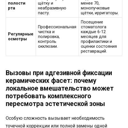
полости
щётку и
менее 70,
рта
неабразивную
монопучковые
пасту.
щётки, ирригаторы.
Посещение
Профессиональная
стоматолога
чистка и
каждые 6-12
Регулярные
полировка,
месяцев для
осмотры
контроль
профилактики и
окклюзии.
оценки состояния
реставраций.
Вызовы при адгезивной фиксации
керамических фасет: почему
локальное вмешательство может
потребовать комплексного
пересмотра эстетической зоны
Особую сложность вызывает необходимость
точечной коррекции или полной замены одной