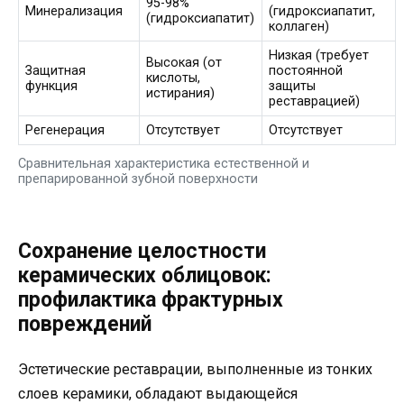
95-98%
Минерализация
(гидроксиапатит,
(гидроксиапатит)
коллаген)
Низкая (требует
Высокая (от
Защитная
постоянной
кислоты,
функция
защиты
истирания)
реставрацией)
Регенерация
Отсутствует
Отсутствует
Сравнительная характеристика естественной и
препарированной зубной поверхности
Сохранение целостности
керамических облицовок:
профилактика фрактурных
повреждений
Эстетические реставрации, выполненные из тонких
слоев керамики, обладают выдающейся