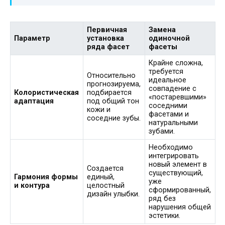
Первичная
Замена
Параметр
установка
одиночной
ряда фасет
фасеты
Крайне сложна,
требуется
Относительно
идеальное
прогнозируема,
совпадение с
Колористическая
подбирается
«постаревшими»
адаптация
под общий тон
соседними
кожи и
фасетами и
соседние зубы.
натуральными
зубами.
Необходимо
интегрировать
новый элемент в
Создается
существующий,
Гармония формы
единый,
уже
и контура
целостный
сформированный,
дизайн улыбки.
ряд без
нарушения общей
эстетики.