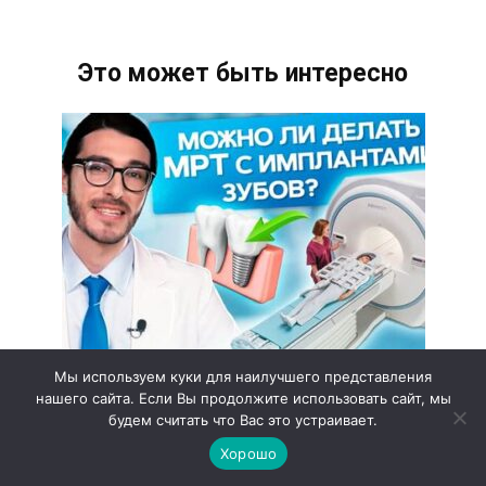
Это может быть интересно
Мы используем куки для наилучшего представления
МРТ с зубными имплантатами
нашего сайта. Если Вы продолжите использовать сайт, мы
При необходимости проведения
будем считать что Вас это устраивает.
диагностических процедур
Хорошо