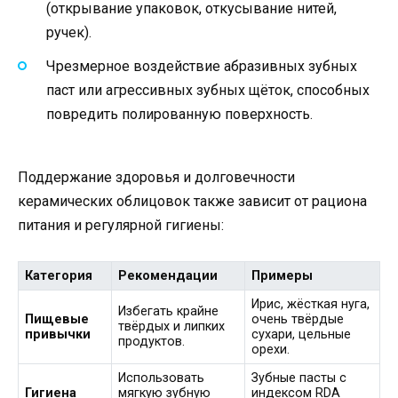
(открывание упаковок, откусывание нитей,
ручек).
Чрезмерное воздействие абразивных зубных
паст или агрессивных зубных щёток, способных
повредить полированную поверхность.
Поддержание здоровья и долговечности
керамических облицовок также зависит от рациона
питания и регулярной гигиены:
Категория
Рекомендации
Примеры
Ирис, жёсткая нуга,
Избегать крайне
Пищевые
очень твёрдые
твёрдых и липких
привычки
сухари, цельные
продуктов.
орехи.
Использовать
Зубные пасты с
Гигиена
мягкую зубную
индексом RDA