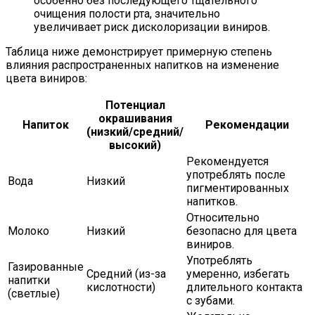
особенно без последующего тщательного
очищения полости рта, значительно
увеличивает риск дисколоризации виниров.
Таблица ниже демонстрирует примерную степень
влияния распространенных напитков на изменение
цвета виниров:
Потенциал
окрашивания
Напиток
Рекомендации
(низкий/средний/
высокий)
Рекомендуется
употреблять после
Вода
Низкий
пигментированных
напитков.
Относительно
Молоко
Низкий
безопасно для цвета
виниров.
Употреблять
Газированные
Средний (из-за
умеренно, избегать
напитки
кислотности)
длительного контакта
(светлые)
с зубами.