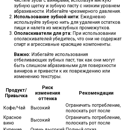
чистите зубы с винирами, используя мягкую
зубную щетку и зубную пасту с низким уровнем
абразивности. Избегайте чрезмерного давления.
Использование зубной нити:
Ежедневно
используйте зубную нить для удаления остатков
пищи и налета из межзубных промежутков.
Ополаскиватели для рта:
При использовании
ополаскивателей убедитесь, что они не содержат
спирт и агрессивные красящие компоненты.
Важно:
Избегайте использования
отбеливающих зубных паст, так как они могут
быть слишком абразивными для поверхности
виниров и привести к их повреждению или
изменению текстуры.
Риск
Продукт/
изменения
Рекомендации
Привычка
оттенка
Ограничить потребление,
Кофе/Чай
Высокий
полоскать рот после
Красное
Ограничить потребление,
Высокий
вино
полоскать рот после
Курение
Очень высокий
Полный отказ