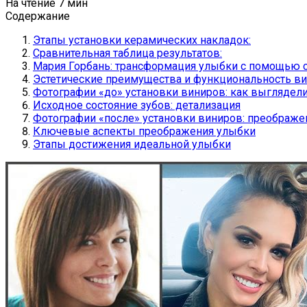
На чтение
7 мин
Содержание
Этапы установки керамических накладок:
Сравнительная таблица результатов:
Мария Горбань: трансформация улыбки с помощью 
Эстетические преимущества и функциональность в
Фотографии «до» установки виниров: как выглядел
Исходное состояние зубов: детализация
Фотографии «после» установки виниров: преображе
Ключевые аспекты преображения улыбки
Этапы достижения идеальной улыбки