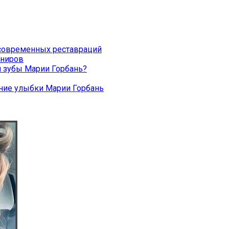
современных реставраций
иниров
и зубы Марии Горбань?
ние улыбки Марии Горбань