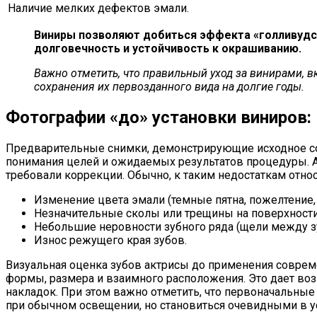
Наличие мелких дефектов эмали.
Виниры позволяют добиться эффекта «голливудск
долговечность и устойчивость к окрашиванию.
Важно отметить, что правильный уход за винирами, 
сохранения их первозданного вида на долгие годы.
Фотографии «до» установки виниров:
Предварительные снимки, демонстрирующие исходное со
понимания целей и ожидаемых результатов процедуры. А
требовали коррекции. Обычно, к таким недостаткам относ
Изменение цвета эмали (темные пятна, пожелтение, 
Незначительные сколы или трещины на поверхности
Небольшие неровности зубного ряда (щели между з
Износ режущего края зубов.
Визуальная оценка зубов актрисы до применения совреме
формы, размера и взаимного расположения. Это дает в
накладок. При этом важно отметить, что первоначальные
при обычном освещении, но становиться очевидными в у