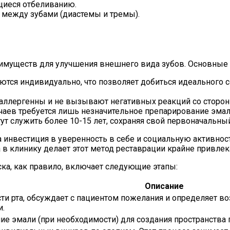
щиеся отбеливанию.
 между зубами (диастемы и тремы).
муществ для улучшения внешнего вида зубов. Основные 
тся индивидуально, что позволяет добиться идеального со
ллергенны и не вызывают негативных реакций со стороны
аев требуется лишь незначительное препарирование эмали,
т служить более 10-15 лет, сохраняя свой первоначальный
а инвестиция в уверенность в себе и социальную активнос
 в клинику делает этот метод реставрации крайне привле
ка, как правило, включает следующие этапы:
Описание
сти рта, обсуждает с пациентом пожелания и определяет 
и.
 эмали (при необходимости) для создания пространства п