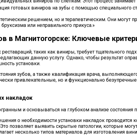
ивидуальных виниров по слепкам. Этот процесс занимает 
ция готовых виниров на зубы с помощью специального ст
стетическим решением, но и терапевтическим. Они могут 
 бруксизма или неправильного прикуса.»
ов в Магнитогорске: Ключевые критер
еставраций, таких как виниры, требует тщательного подхо
редлагающих данную услугу. Однако, чтобы результат опр
ность установки.
стояния зубов, а также квалификация врача, выполняющег
етически привлекательные, но и функционально безупречн
их накладок
ранным и основываться на глубоком анализе состояния 
шения о необходимости установки накладок проводится
 Это позволяет выявить скрытые патологии, которые могут
агает несколько типов материалов для изготовления вин