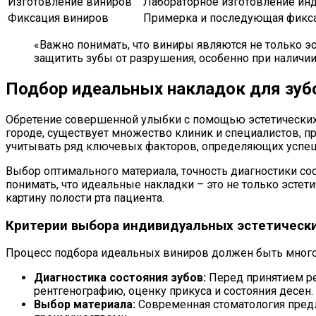
Изготовление виниров
Лабораторное изготовление инд
Фиксация виниров
Примерка и последующая фикса
«Важно понимать, что виниры являются не только э
защитить зубы от разрушения, особенно при наличии
Подбор идеальных накладок для зуб
Обретение совершенной улыбки с помощью эстетических р
городе, существует множество клиник и специалистов, п
учитывать ряд ключевых факторов, определяющих успеш
Выбор оптимального материала, точность диагностики со
понимать, что идеальные накладки – это не только эст
картину полости рта пациента.
Критерии выбора индивидуальных эстетическ
Процесс подбора идеальных виниров должен быть многог
Диагностика состояния зубов:
Перед принятием ре
рентгенографию, оценку прикуса и состояния десен.
Выбор материала:
Современная стоматология предл