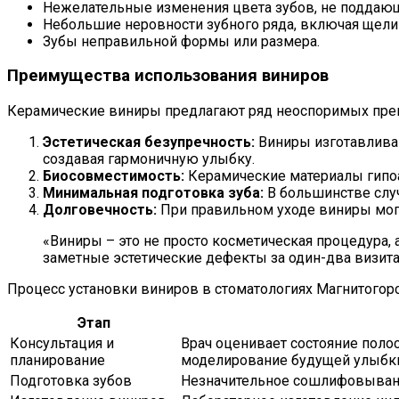
Нежелательные изменения цвета зубов, не поддаю
Небольшие неровности зубного ряда, включая щели
Зубы неправильной формы или размера.
Преимущества использования виниров
Керамические виниры предлагают ряд неоспоримых преи
Эстетическая безупречность:
Виниры изготавливаю
создавая гармоничную улыбку.
Биосовместимость:
Керамические материалы гипоа
Минимальная подготовка зуба:
В большинстве случ
Долговечность:
При правильном уходе виниры могу
«Виниры – это не просто косметическая процедура, 
заметные эстетические дефекты за один-два визита
Процесс установки виниров в стоматологиях Магнитогорс
Этап
Консультация и
Врач оценивает состояние поло
планирование
моделирование будущей улыбк
Подготовка зубов
Незначительное сошлифовывание