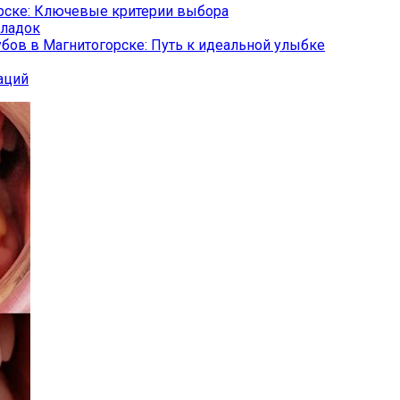
орске: Ключевые критерии выбора
кладок
бов в Магнитогорске: Путь к идеальной улыбке
аций