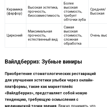
Более
Высокая эстетика,
высокая
Керамика
Средняя/
прочность,
стоимость,
(фарфор)
Высокая
биосовместимость
требует
обточки зуба
Самая
Максимальная
высокая
Цирконий
прочность,
стоимость,
Очень вы
естественный вид
сложная
обработка
Вайлдберриз: Зубные виниры
Приобретение стоматологических реставраций
для улучшения эстетики улыбки через онлайн-
платформы, такие как маркетплейс
«Вайлдберриз», представляет собой новую
тенденцию, требующую осмысления с
медицинской точки зрения.
Важно понимать, что