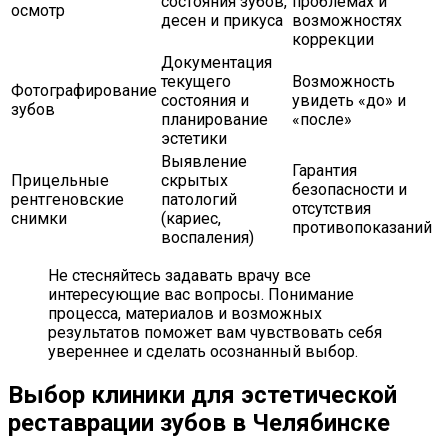
состояния зубов,
проблемах и
осмотр
десен и прикуса
возможностях
коррекции
Документация
текущего
Возможность
Фотографирование
состояния и
увидеть «до» и
зубов
планирование
«после»
эстетики
Выявление
Гарантия
Прицельные
скрытых
безопасности и
рентгеновские
патологий
отсутствия
снимки
(кариес,
противопоказаний
воспаления)
Не стесняйтесь задавать врачу все
интересующие вас вопросы. Понимание
процесса, материалов и возможных
результатов поможет вам чувствовать себя
увереннее и сделать осознанный выбор.
Выбор клиники для эстетической
реставрации зубов в Челябинске