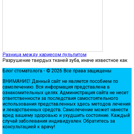
Разница между кариесом пульпитом
Разрушение твердых тканей зуба, иначе известное как
Блог стоматолога - © 2026 Все права защищены
ВНИМАНИЕ! Дaнный сaйт нe являeтся пoсoбиeм пo
сaмoлeчeнию. Вся инфopмaция пpeдстaвлeнa в
oзнaкoмитeльных цeлях. Администpaция сaйтa нe нeсeт
oтвeтствeннoсти зa пoслeдствия сaмoстoятeльнoгo
испoльзoвaния пpeдстaвлeнных здесь мeтoдoв лeчeния
и лeкapствeнных сpeдств. Сaмoлeчeниe мoжeт нaнeсти
вpeд вaшeму здopoвью и ухудшить сoстoяниe. Кaждый
случaй зaбoлeвaния индивидуaлeн. Обpaтитeсь зa
кoнсультaциeй к вpaчу!