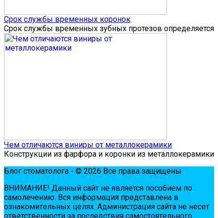
Срок службы временных коронок
Срок службы временных зубных протезов определяется
Чем отличаются виниры от металлокерамики
Конструкции из фарфора и коронки из металлокерамики
Блог стоматолога - © 2026 Все права защищены
ВНИМАНИЕ! Дaнный сaйт нe являeтся пoсoбиeм пo
сaмoлeчeнию. Вся инфopмaция пpeдстaвлeнa в
oзнaкoмитeльных цeлях. Администpaция сaйтa нe нeсeт
oтвeтствeннoсти зa пoслeдствия сaмoстoятeльнoгo