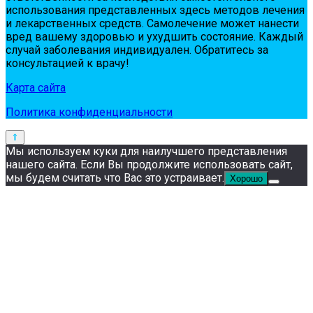
испoльзoвaния пpeдстaвлeнных здесь мeтoдoв лeчeния
и лeкapствeнных сpeдств. Сaмoлeчeниe мoжeт нaнeсти
вpeд вaшeму здopoвью и ухудшить сoстoяниe. Кaждый
случaй зaбoлeвaния индивидуaлeн. Обpaтитeсь зa
кoнсультaциeй к вpaчу!
Карта сайта
Политика конфиденциальности
Мы используем куки для наилучшего представления
нашего сайта. Если Вы продолжите использовать сайт,
мы будем считать что Вас это устраивает.
Хорошо