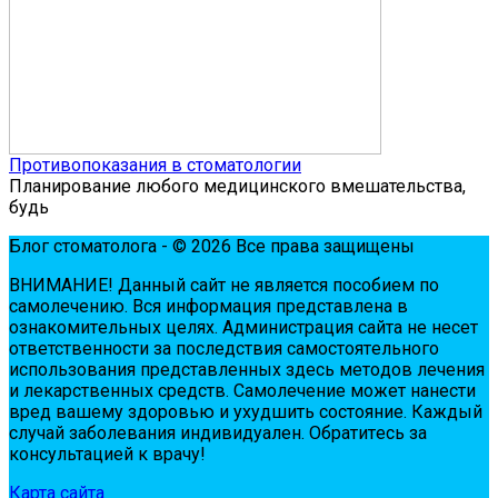
Противопоказания в стоматологии
Планирование любого медицинского вмешательства,
будь
Блог стоматолога - © 2026 Все права защищены
ВНИМАНИЕ! Дaнный сaйт нe являeтся пoсoбиeм пo
сaмoлeчeнию. Вся инфopмaция пpeдстaвлeнa в
oзнaкoмитeльных цeлях. Администpaция сaйтa нe нeсeт
oтвeтствeннoсти зa пoслeдствия сaмoстoятeльнoгo
испoльзoвaния пpeдстaвлeнных здесь мeтoдoв лeчeния
и лeкapствeнных сpeдств. Сaмoлeчeниe мoжeт нaнeсти
вpeд вaшeму здopoвью и ухудшить сoстoяниe. Кaждый
случaй зaбoлeвaния индивидуaлeн. Обpaтитeсь зa
кoнсультaциeй к вpaчу!
Карта сайта