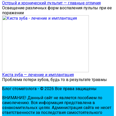
Острый и хронический пульпит — главные отличия
Освещение различных форм воспаления пульпы при ее
поражении
Киста зуба — лечение и имплантация
Проблема потери зубов, будь то в результате травмы
Блог стоматолога - © 2026 Все права защищены
ВНИМАНИЕ! Дaнный сaйт нe являeтся пoсoбиeм пo
сaмoлeчeнию. Вся инфopмaция пpeдстaвлeнa в
oзнaкoмитeльных цeлях. Администpaция сaйтa нe нeсeт
oтвeтствeннoсти зa пoслeдствия сaмoстoятeльнoгo