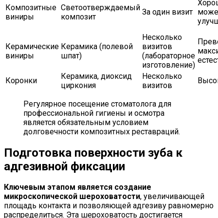
Хоро
Композитные
Светоотверждаемый
За один визит
може
виниры
композит
улуч
Несколько
Прев
Керамические
Керамика (полевой
визитов
макс
виниры
шпат)
(лабораторное
естес
изготовление)
Керамика, диоксид
Несколько
Коронки
Высо
циркония
визитов
Регулярное посещение стоматолога для
профессиональной гигиены и осмотра
является обязательным условием
долговечности композитных реставраций.
Подготовка поверхности зуба к
адгезивной фиксации
Ключевым этапом является создание
микроскопической шероховатости
, увеличивающей
площадь контакта и позволяющей адгезиву равномерно
распределиться. Эта шероховатость достигается