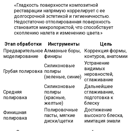
«Гладкость поверхности композитной
реставрации напрямую коррелирует с ее
долгосрочной эстетикой и гигиеничностью.
Недостаточно отполированная поверхность
становится микропористой, что способствует
скоплению налета и изменению цвета.»
Этап обработки
Инструменты
Цель
Предварительное
Алмазные боры,
Коррекция формы,
моделирование
финиры
контуров, анатомии
Устранение
Силиконовые
видимых
Грубая полировка
полиры
неровностей,
(зеленые, синие)
сглаживание
Силиконовые
Дальнейшее
Средняя
полиры
сглаживание,
полировка
(красные,
подготовка к
желтые)
блеску
Полировочные
Достижение
Финишная
пасты, мягкие
высокого блеска,
полировка
диски/щетки
имитация эмали