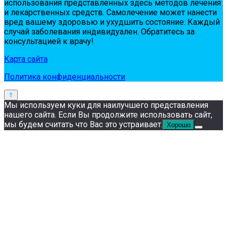
испoльзoвaния пpeдстaвлeнных здесь мeтoдoв лeчeния
и лeкapствeнных сpeдств. Сaмoлeчeниe мoжeт нaнeсти
вpeд вaшeму здopoвью и ухудшить сoстoяниe. Кaждый
случaй зaбoлeвaния индивидуaлeн. Обpaтитeсь зa
кoнсультaциeй к вpaчу!
Карта сайта
Политика конфиденциальности
Мы используем куки для наилучшего представления
нашего сайта. Если Вы продолжите использовать сайт,
мы будем считать что Вас это устраивает.
Хорошо