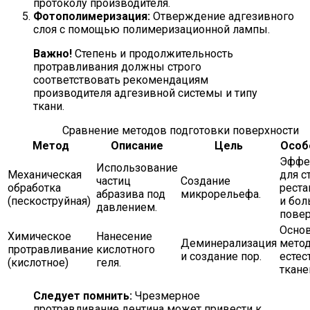
протоколу производителя.
Фотополимеризация:
Отверждение адгезивного
слоя с помощью полимеризационной лампы.
Важно!
Степень и продолжительность
протравливания должны строго
соответствовать рекомендациям
производителя адгезивной системы и типу
ткани.
Сравнение методов подготовки поверхности
Метод
Описание
Цель
Особ
Эффе
Использование
Механическая
для с
частиц
Создание
обработка
реста
абразива под
микрорельефа.
(пескоструйная)
и бо
давлением.
повер
Осно
Химическое
Нанесение
Деминерализация
метод
протравливание
кислотного
и создание пор.
естес
(кислотное)
геля.
ткане
Следует помнить:
Чрезмерное
протравливание дентина может привести к