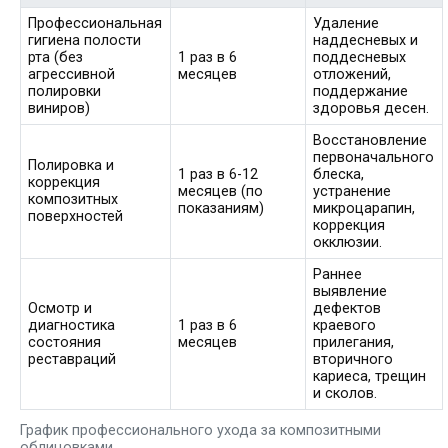
Профессиональная
Удаление
гигиена полости
наддесневых и
рта (без
1 раз в 6
поддесневых
агрессивной
месяцев
отложений,
полировки
поддержание
виниров)
здоровья десен.
Восстановление
первоначального
Полировка и
1 раз в 6-12
блеска,
коррекция
месяцев (по
устранение
композитных
показаниям)
микроцарапин,
поверхностей
коррекция
окклюзии.
Раннее
выявление
Осмотр и
дефектов
диагностика
1 раз в 6
краевого
состояния
месяцев
прилегания,
реставраций
вторичного
кариеса, трещин
и сколов.
График профессионального ухода за композитными
облицовками