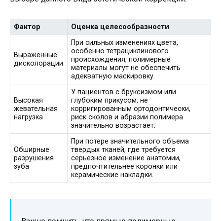
Фактор
Оценка целесообразности
При сильных изменениях цвета,
особенно тетрациклинового
Выраженные
происхождения, полимерные
дисколорации
материалы могут не обеспечить
адекватную маскировку.
У пациентов с бруксизмом или
Высокая
глубоким прикусом, не
жевательная
корригированным ортодонтически,
нагрузка
риск сколов и абразии полимера
значительно возрастает.
При потере значительного объема
Обширные
твердых тканей, где требуется
разрушения
серьезное изменение анатомии,
зуба
предпочтительнее коронки или
керамические накладки.