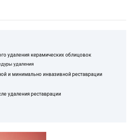
ного удаления керамических облицовок
едуры удаления
ной и минимально инвазивной реставрации
сле удаления реставрации