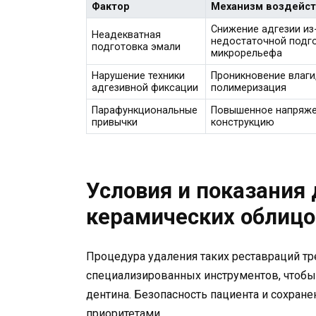
Фактор
Механизм воздейст
Снижение адгезии из
Неадекватная
недостаточной подг
подготовка эмали
микрорельефа
Нарушение техники
Проникновение влаги
адгезивной фиксации
полимеризация
Парафункциональные
Повышенное напряже
привычки
конструкцию
Условия и показания 
керамических облицо
Процедура удаления таких реставраций тр
специализированных инструментов, чтоб
дентина. Безопасность пациента и сохран
приоритетами.