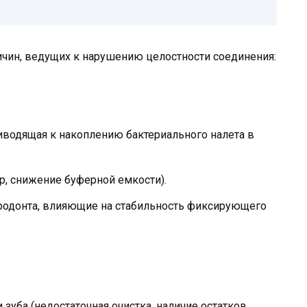
ичин, ведущих к нарушению целостности соединения:
риводящая к накоплению бактериального налета в
, снижение буферной емкости).
ародонта, влияющие на стабильность фиксирующего
зуба (недостаточная очистка, наличие остатков