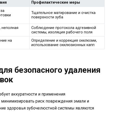
вия
Профилактические меры
-за
Тщательное матирование и очистка
отовки
поверхности зуба
, неполная
Соблюдение протокола адгезивной
системы, изоляция рабочего поля
ние на
Определение и коррекция окклюзии,
использование окклюзионных капп
для безопасного удаления
вок
ебует аккуратности и применения
ы минимизировать риск повреждения эмали и
ение здоровья зубочелюстной системы являются