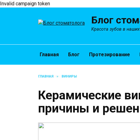
Invalid campaign token
Перейти
Блог стом
к
содержанию
Красота зубов в наших
Главная
Блог
Протезирование
ГЛАВНАЯ
»
ВИНИРЫ
Керамические ви
причины и решен