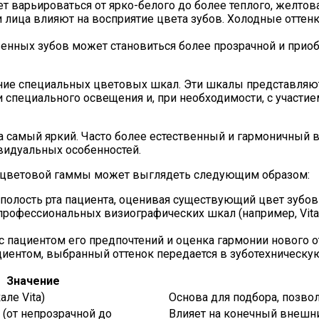
 варьироваться от ярко-белого до более теплого, желтова
 лица влияют на восприятие цвета зубов. Холодные оттен
енных зубов может становиться более прозрачной и приоб
ние специальных цветовых шкал. Эти шкалы представляют
специального освещения и, при необходимости, с участием
а самый яркий. Часто более естественный и гармоничный ви
ивидуальных особенностей.
а цветовой гаммы может выглядеть следующим образом:
полость рта пациента, оценивая существующий цвет зубов 
рофессиональных визиографических шкал (например, Vita C
 пациентом его предпочтений и оценка гармонии нового о
циентом, выбранный оттенок передается в зуботехническу
Значение
але Vita)
Основа для подбора, позвол
 (от непрозрачной до
Влияет на конечный внешни