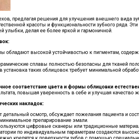
ехов, предлагая решения для улучшения внешнего вида з
тественной красоты и функциональности зубного ряда. Э
 улыбки, делая ее более яркой и гармоничной.
вок:
ы обладают высокой устойчивостью к пигментам, содержа
амические сплавы полностью безопасны для тканей полос
 установка таких облицовок требует минимальной обработ
чное соответствие цвета и формы облицовки естестве
льтата, повышая уверенность в себе и улучшая качество ж
ческих накладок:
 детальный осмотр, обсуждает пожелания пациента и сост
минимальное препарирование эмали.
пользуются цифровые сканеры или традиционные материа
ратории по индивидуальным параметрам создаются высок
ежно крепятся к поверхности зубов с помощью специально