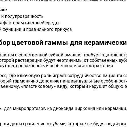
ние
 и полупрозрачность.
ым факторам внешней среды.
 функции и правильного прикуса.
дбор цветовой гаммы для керамически
аются с естественной зубной эмалью, требует тщательног
оторой реставрации будут неотличимы от собственных зубо
олутона, прозрачность и особенности светоотражения.
есс, где ключевую роль играет сотрудничество пациента с
оторый гармонично дополняет индивидуальные особенности л
твенному, «пластиковому» виду, который нарушит общую э
 для микропротезов из диоксида циркония или керамики,
роводится сравнение с зубами, которые не будут подверг