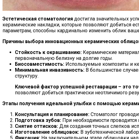
Эстетическая стоматология
достигла значительных усп
керамические накладки, которые позволяют добиться ес
параметрам, способны кардинально изменить облик вашей
Причины выбора инновационных керамических облицо
Стойкость к окрашиванию:
Керамические материал
первоначальную белизну на долгие годы.
Биосовместимость:
Используемые композиты и кер
Минимальная инвазивность:
В большинстве случаев
структуру.
Ключевой фактор успешной реставрации – это то
позволяют добиться практически неотличимого резу
Этапы получения идеальной улыбки с помощью керами
Консультация и планирование:
Стоматолог проводит
Подготовка зубов:
При необходимости проводится 
Снятие оттисков:
Для создания точных слепков ис
Изготовление облицовок:
В зуботехнической лабо
Фиксация:
На заключительном этапе облицовки над