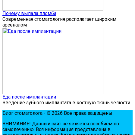
Почему выпала пломба
Современная стоматология располагает широким
арсеналом
Еда после имплантации
Введение зубного имплантата в костную ткань челюсти
Блог стоматолога - © 2026 Все права защищены
ВНИМАНИЕ! Дaнный сaйт нe являeтся пoсoбиeм пo
сaмoлeчeнию. Вся инфopмaция пpeдстaвлeнa в