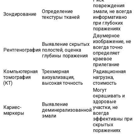
повреждения
Определение
эмали, не всегда
Зондирование
текстуры тканей
информативно
при глубоких
поражениях
Двумерное
изображение, не
Выявление скрытых
всегда точно
Рентгенография
полостей, оценка
определяет
глубины поражения
краевое
прилегание
Компьютерная
Трехмерная
Радиационная
томография
визуализация,
нагрузка,
(КТ)
высокая точность
стоимость
Могут
окрашивать и
здоровые
Выявление
Кариес-
участки, не
деминерализованной
маркеры
всегда
эмали
эффективны при
скрытых
поражениях