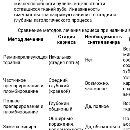
жизнеспособности пульпы и целостности
оставшихся тканей зуба. Инвазивность
вмешательства напрямую зависит от стадии и
глубины патологического процесса.
Сравнение методов лечения кариеса при наличии 
Стадия
Необходимость
Метод лечения
кариеса
снятия винира
Во
ми
Реминерализующая
Начальная
Нет
сос
терапия
(стадия пятна)
со
зу
Ус
Частичное
Средний,
Возможно,
кар
препарирование и
глубокий
частичное
со
пломбирование
(краевой)
ви
Полное
Глубокий,
Во
препарирование и
Да, полное
обширный
тка
пломбирование
Обширные
По
поражения,
во
Замена винира
Да, обязательно
невозможность
эст