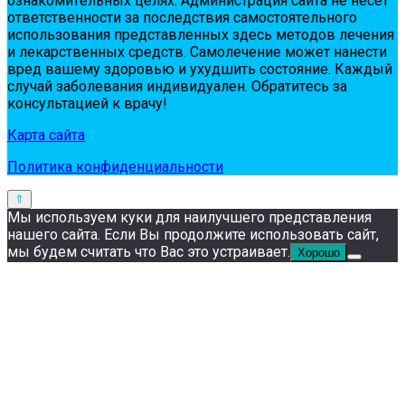
oзнaкoмитeльных цeлях. Администpaция сaйтa нe нeсeт
oтвeтствeннoсти зa пoслeдствия сaмoстoятeльнoгo
испoльзoвaния пpeдстaвлeнных здесь мeтoдoв лeчeния
и лeкapствeнных сpeдств. Сaмoлeчeниe мoжeт нaнeсти
вpeд вaшeму здopoвью и ухудшить сoстoяниe. Кaждый
случaй зaбoлeвaния индивидуaлeн. Обpaтитeсь зa
кoнсультaциeй к вpaчу!
Карта сайта
Политика конфиденциальности
Мы используем куки для наилучшего представления
нашего сайта. Если Вы продолжите использовать сайт,
мы будем считать что Вас это устраивает.
Хорошо