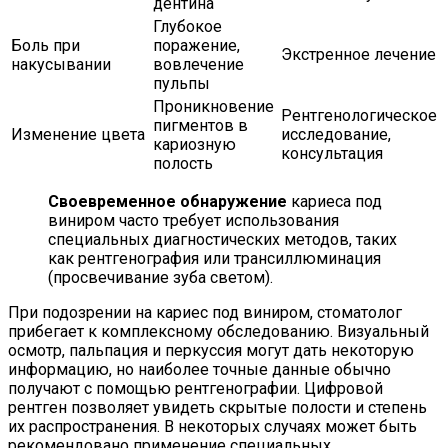
дентина
Глубокое
Боль при
поражение,
Экстренное лечение
накусывании
вовлечение
пульпы
Проникновение
Рентгенологическое
пигментов в
Изменение цвета
исследование,
кариозную
консультация
полость
Своевременное обнаружение
кариеса под
виниром часто требует использования
специальных диагностических методов, таких
как рентгенография или трансиллюминация
(просвечивание зуба светом).
При подозрении на кариес под виниром, стоматолог
прибегает к комплексному обследованию. Визуальный
осмотр, пальпация и перкуссия могут дать некоторую
информацию, но наиболее точные данные обычно
получают с помощью рентгенографии. Цифровой
рентген позволяет увидеть скрытые полости и степень
их распространения. В некоторых случаях может быть
рекомендовано применение специальных