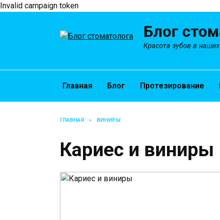
Invalid campaign token
Перейти
Блог стом
к
содержанию
Красота зубов в наших
Главная
Блог
Протезирование
ГЛАВНАЯ
»
ВИНИРЫ
Кариес и виниры