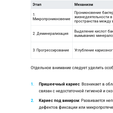
Этап
Механизм
Проникновение бактер
1.
жизнедеятельности в
Микропроникновение
пространства между в
Выделение кислот ба
2. Деминерализация
вымыванию минералов
3. Прогрессирование
Углубление кариозног
Отдельное внимание следует уделить особ
Пришеечный кариес
: Возникает в об
связан с недостаточной гигиеной и ск
Кариес под виниром
: Развивается не
дефектов фиксации или микропротече