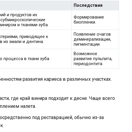
Последствия
ий и продуктов их
Формирование
 субмикроскопические
биопленки.
иниром и тканями зуба.
Появление очагов
ктериями, приводящее к
деминерализации,
 из эмали и дентина.
пигментации.
Возможное
о процесса в ткани зуба.
развитие пульпита,
периодонтита.
енностям развития кариеса в различных участках.
ласти, где край винира подходит к десне. Чаще всего
оплением налета.
посредственно под реставрацией, обычно из-за
к.