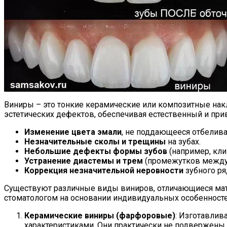
Виниры – это тонкие керамические или композитные нак
эстетических дефектов, обеспечивая естественный и пр
Изменение цвета эмали
, не поддающееся отбелив
Незначительные сколы и трещины
на зубах.
Небольшие дефекты формы зубов
(например, кл
Устранение диастемы и трем
(промежутков между 
Коррекция незначительной неровности
зубного ря
Существуют различные виды виниров, отличающиеся мате
стоматологом на основании индивидуальных особенносте
Керамические виниры (фарфоровые)
: Изготавлив
характеристиками. Они практически не подвержены