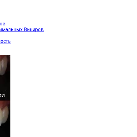
ров
тимальных Виниров
ность