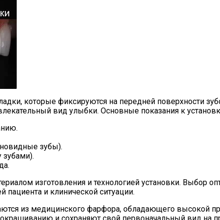
ладки, которые фиксируются на передней поверхности зу
ивлекательный вид улыбки. Основные показания к установ
анию.
иновидные зубы).
зубами).
да.
риалом изготовления и технологией установки. Выбор оп
й пациента и клинической ситуации.
аются из медицинского фарфора, обладающего высокой п
 окрашиванию и сохраняют свой первоначальный вид на п