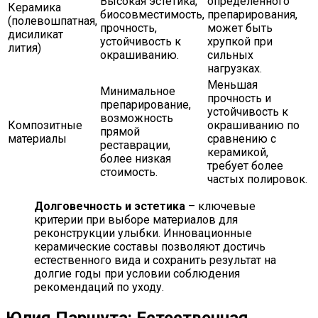
Высокая эстетика,
определенного
Керамика
биосовместимость,
препарирования,
(полевошпатная,
прочность,
может быть
дисиликат
устойчивость к
хрупкой при
лития)
окрашиванию.
сильных
нагрузках.
Меньшая
Минимальное
прочность и
препарирование,
устойчивость к
возможность
Композитные
окрашиванию по
прямой
материалы
сравнению с
реставрации,
керамикой,
более низкая
требует более
стоимость.
частых полировок.
Долговечность и эстетика
– ключевые
критерии при выборе материалов для
реконструкции улыбки. Инновационные
керамические составы позволяют достичь
естественного вида и сохранить результат на
долгие годы при условии соблюдения
рекомендаций по уходу.
Юлия Паршута: Естественная