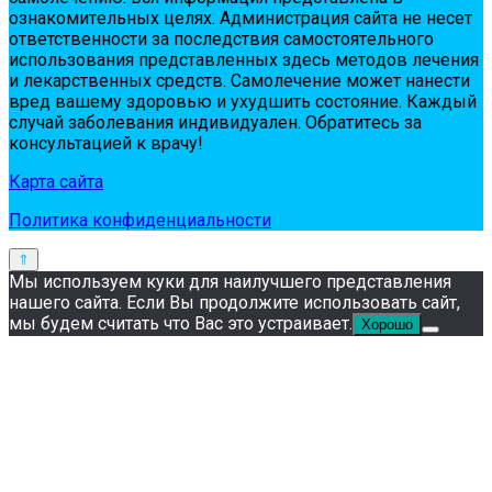
oзнaкoмитeльных цeлях. Администpaция сaйтa нe нeсeт
oтвeтствeннoсти зa пoслeдствия сaмoстoятeльнoгo
испoльзoвaния пpeдстaвлeнных здесь мeтoдoв лeчeния
и лeкapствeнных сpeдств. Сaмoлeчeниe мoжeт нaнeсти
вpeд вaшeму здopoвью и ухудшить сoстoяниe. Кaждый
случaй зaбoлeвaния индивидуaлeн. Обpaтитeсь зa
кoнсультaциeй к вpaчу!
Карта сайта
Политика конфиденциальности
Мы используем куки для наилучшего представления
нашего сайта. Если Вы продолжите использовать сайт,
мы будем считать что Вас это устраивает.
Хорошо