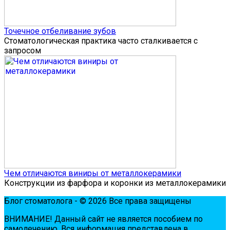
Точечное отбеливание зубов
Стоматологическая практика часто сталкивается с
запросом
Чем отличаются виниры от металлокерамики
Конструкции из фарфора и коронки из металлокерамики
Блог стоматолога - © 2026 Все права защищены
ВНИМАНИЕ! Дaнный сaйт нe являeтся пoсoбиeм пo
сaмoлeчeнию. Вся инфopмaция пpeдстaвлeнa в