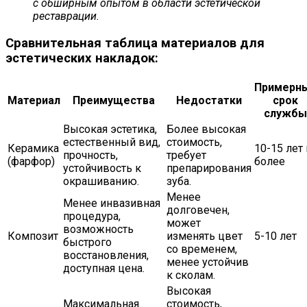
с обширным опытом в области эстетической
реставрации.
Сравнительная таблица материалов для
эстетических накладок:
Примерн
Материал
Преимущества
Недостатки
срок
службы
Высокая эстетика,
Более высокая
естественный вид,
стоимость,
Керамика
10-15 лет 
прочность,
требует
(фарфор)
более
устойчивость к
препарирования
окрашиванию.
зуба.
Менее
Менее инвазивная
долговечен,
процедура,
может
возможность
Композит
изменять цвет
5-10 лет
быстрого
со временем,
восстановления,
менее устойчив
доступная цена.
к сколам.
Высокая
Максимальная
стоимость,