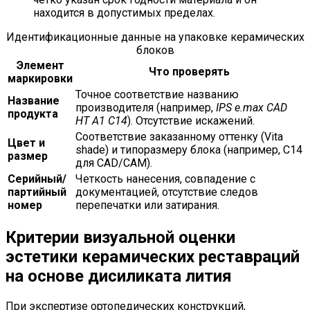
находится в допустимых пределах.
Идентификационные данные на упаковке керамических
блоков
Элемент
Что проверять
маркировки
Точное соответствие названию
Название
производителя (например,
IPS e.max CAD
продукта
HT A1 C14
). Отсутствие искажений.
Соответствие заказанному оттенку (Vita
Цвет и
shade) и типоразмеру блока (например, C14
размер
для CAD/CAM).
Серийный/
Четкость нанесения, совпадение с
партийный
документацией, отсутствие следов
номер
перепечатки или затирания.
Критерии визуальной оценки
эстетики керамических реставраций
на основе дисиликата лития
При экспертизе ортопедических конструкций,