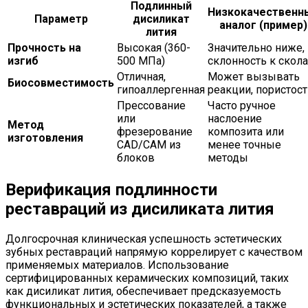
Подлинный
Низкокачественн
Параметр
дисиликат
аналог (пример)
лития
Прочность на
Высокая (360-
Значительно ниже,
изгиб
500 МПа)
склонность к скол
Отличная,
Может вызывать
Биосовместимость
гипоаллергенная
реакции, пористост
Прессование
Часто ручное
или
наслоение
Метод
фрезерование
композита или
изготовления
CAD/CAM из
менее точные
блоков
методы
Верификация подлинности
реставраций из дисиликата лития
Долгосрочная клиническая успешность эстетических
зубных реставраций напрямую коррелирует с качеством
применяемых материалов. Использование
сертифицированных керамических композиций, таких
как дисиликат лития, обеспечивает предсказуемость
функциональных и эстетических показателей, а также