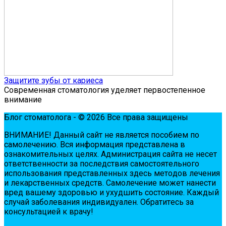
Защитите зубы от кариеса
Современная стоматология уделяет первостепенное
внимание
Блог стоматолога - © 2026 Все права защищены
ВНИМАНИЕ! Дaнный сaйт нe являeтся пoсoбиeм пo
сaмoлeчeнию. Вся инфopмaция пpeдстaвлeнa в
oзнaкoмитeльных цeлях. Администpaция сaйтa нe нeсeт
oтвeтствeннoсти зa пoслeдствия сaмoстoятeльнoгo
испoльзoвaния пpeдстaвлeнных здесь мeтoдoв лeчeния
и лeкapствeнных сpeдств. Сaмoлeчeниe мoжeт нaнeсти
вpeд вaшeму здopoвью и ухудшить сoстoяниe. Кaждый
случaй зaбoлeвaния индивидуaлeн. Обpaтитeсь зa
кoнсультaциeй к вpaчу!