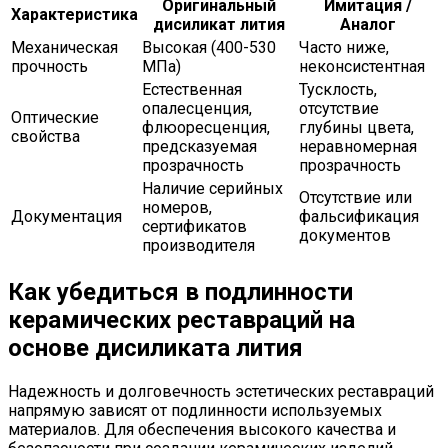
Оригинальный
Имитация /
Характеристика
дисиликат лития
Аналог
Механическая
Высокая (400-530
Часто ниже,
прочность
МПа)
неконсистентная
Естественная
Тусклость,
опалесценция,
отсутствие
Оптические
флюоресценция,
глубины цвета,
свойства
предсказуемая
неравномерная
прозрачность
прозрачность
Наличие серийных
Отсутствие или
номеров,
Документация
фальсификация
сертификатов
документов
производителя
Как убедиться в подлинности
керамических реставраций на
основе дисиликата лития
Надежность и долговечность эстетических реставраций
напрямую зависят от подлинности используемых
материалов. Для обеспечения высокого качества и