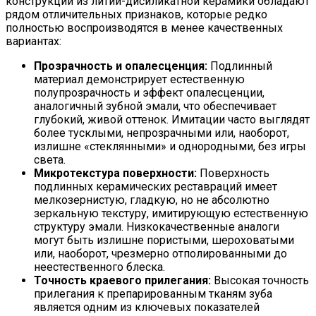
конструкции из литий-дисиликатной керамики обладают
рядом отличительных признаков, которые редко
полностью воспроизводятся в менее качественных
вариантах:
Прозрачность и опалесценция:
Подлинный
материал демонстрирует естественную
полупрозрачность и эффект опалесценции,
аналогичный зубной эмали, что обеспечивает
глубокий, живой оттенок. Имитации часто выглядят
более тусклыми, непрозрачными или, наоборот,
излишне «стеклянными» и однородными, без игры
света.
Микротекстура поверхности:
Поверхность
подлинных керамических реставраций имеет
мелкозернистую, гладкую, но не абсолютно
зеркальную текстуру, имитирующую естественную
структуру эмали. Низкокачественные аналоги
могут быть излишне пористыми, шероховатыми
или, наоборот, чрезмерно отполированными до
неестественного блеска.
Точность краевого прилегания:
Высокая точность
прилегания к препарированным тканям зуба
является одним из ключевых показателей