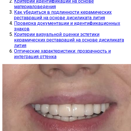
Критерии идентификации на основе
материаловедения
Как убедиться в подлинности керамических
реставраций на основе дисиликата лития
Проверка документации и идентификационных
знаков
Критерии визуальной оценки эстетики
керамических реставраций на основе дисиликата
лития
Оптические характеристики: прозрачность и
интеграция оттенка