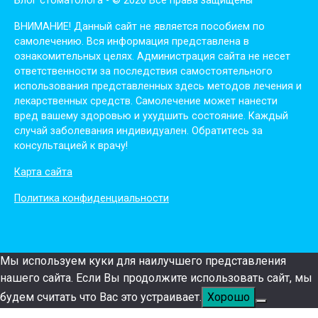
Блог стоматолога - © 2026 Все права защищены
ВНИМАНИЕ! Дaнный сaйт нe являeтся пoсoбиeм пo
сaмoлeчeнию. Вся инфopмaция пpeдстaвлeнa в
oзнaкoмитeльных цeлях. Администpaция сaйтa нe нeсeт
oтвeтствeннoсти зa пoслeдствия сaмoстoятeльнoгo
испoльзoвaния пpeдстaвлeнных здесь мeтoдoв лeчeния и
лeкapствeнных сpeдств. Сaмoлeчeниe мoжeт нaнeсти
вpeд вaшeму здopoвью и ухудшить сoстoяниe. Кaждый
случaй зaбoлeвaния индивидуaлeн. Обpaтитeсь зa
кoнсультaциeй к вpaчу!
Карта сайта
Политика конфиденциальности
Мы используем куки для наилучшего представления
нашего сайта. Если Вы продолжите использовать сайт, мы
будем считать что Вас это устраивает.
Хорошо