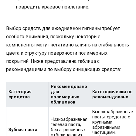
повредить краевое прилегание.
Выбор средств для ежедневной гигиены требует
особого внимания, поскольку некоторые
компоненты могут негативно влиять на стабильность
цвета и структуру поверхности полимерных
покрытий. Ниже представлена таблица с
рекомендациями по выбору очищающих средств:
Рекомендовано
Категория
для
Категорически не
средства
полимерных
рекомендовано
облицовок
Высокоабразивные
пасты, средства с
Низкоабразивная
крупными
гелевая паста,
абразивными
Зубная паста
без агрессивных
частицами,
отбеливающих