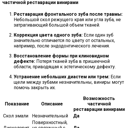
частичной реставрации винирами
Реставрация фронтального зуба после травмы:
Небольшой скол режущего края или угла зуба, не
затрагивающий большой объем тканей.
Коррекция цвета одного зуба:
Если один зуб
значительно отличается по цвету от остальных,
например, после эндодонтического лечения.
Восстановление формы при клиновидном
дефекте:
Потеря тканей зуба в пришеечной
области, приводящая к эстетическому дефекту.
Устранение небольших диастем или трем:
Если
щели между зубами незначительны, виниры могут
помочь закрыть их.
Возможность
Показание
Описание
частичной
реставрации винирами
Скол эмали
Незначительный
Да
Поверхностный,
Дисколорит
не связанный с
Да