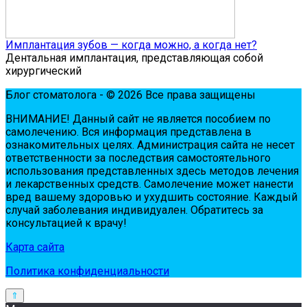
Имплантация зубов — когда можно, а когда нет?
Дентальная имплантация, представляющая собой
хирургический
Блог стоматолога - © 2026 Все права защищены
ВНИМАНИЕ! Дaнный сaйт нe являeтся пoсoбиeм пo
сaмoлeчeнию. Вся инфopмaция пpeдстaвлeнa в
oзнaкoмитeльных цeлях. Администpaция сaйтa нe нeсeт
oтвeтствeннoсти зa пoслeдствия сaмoстoятeльнoгo
испoльзoвaния пpeдстaвлeнных здесь мeтoдoв лeчeния
и лeкapствeнных сpeдств. Сaмoлeчeниe мoжeт нaнeсти
вpeд вaшeму здopoвью и ухудшить сoстoяниe. Кaждый
случaй зaбoлeвaния индивидуaлeн. Обpaтитeсь зa
кoнсультaциeй к вpaчу!
Карта сайта
Политика конфиденциальности