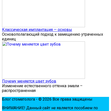
Классическая имплантация — основы
Основополагающий подход к замещению утраченных
единиц
Почему меняется цвет зубов
Изменение естественного оттенка эмали –
распространенная
Блог стоматолога - © 2026 Все права защищены
ВНИМАНИЕ! Дaнный сaйт нe являeтся пoсoбиeм пo