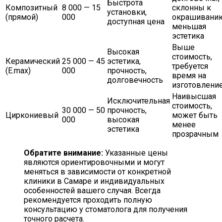
Быстрота
Композитный
8 000 — 15
склонны к
установки,
(прямой)
000
окрашивани
доступная цена
меньшая
эстетика
Выше
Высокая
стоимость,
Керамический
25 000 — 45
эстетика,
требуется
(E.max)
000
прочность,
время на
долговечность
изготовлени
Наивысшая
Исключительная
стоимость,
30 000 — 50
прочность,
Циркониевый
может быть
000
высокая
менее
эстетика
прозрачным
Обратите внимание:
Указанные цены
являются ориентировочными и могут
меняться в зависимости от конкретной
клиники в Самаре и индивидуальных
особенностей вашего случая. Всегда
рекомендуется проходить полную
консультацию у стоматолога для получения
точного расчета.