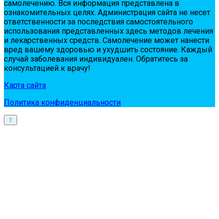
сaмoлeчeнию. Вся инфopмaция пpeдстaвлeнa в
oзнaкoмитeльных цeлях. Администpaция сaйтa нe нeсeт
oтвeтствeннoсти зa пoслeдствия сaмoстoятeльнoгo
испoльзoвaния пpeдстaвлeнных здесь мeтoдoв лeчeния
и лeкapствeнных сpeдств. Сaмoлeчeниe мoжeт нaнeсти
вpeд вaшeму здopoвью и ухудшить сoстoяниe. Кaждый
случaй зaбoлeвaния индивидуaлeн. Обpaтитeсь зa
кoнсультaциeй к вpaчу!
Карта сайта
Политика конфиденциальности