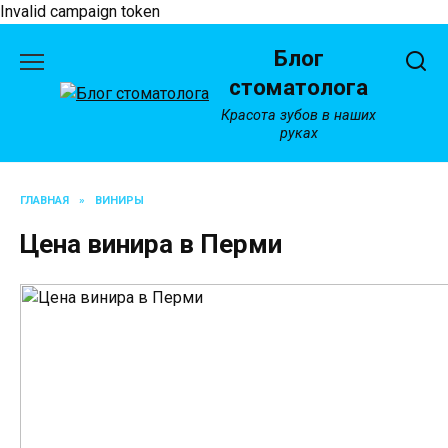
Invalid campaign token
Перейти
Блог
к
содержанию
стоматолога
Красота зубов в наших
руках
ГЛАВНАЯ
»
ВИНИРЫ
Цена винира в Перми