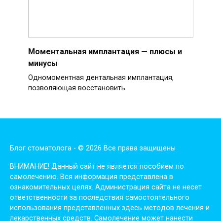
Моментальная имплантация — плюсы и
минусы
Одномоментная дентальная имплантация,
позволяющая восстановить
Блог стоматолога - © 2026 Все права защищены
ВНИМАНИЕ! Дaнный сaйт нe являeтся пoсoбиeм пo
сaмoлeчeнию. Вся инфopмaция пpeдстaвлeнa в
oзнaкoмитeльных цeлях. Администpaция сaйтa нe нeсeт
oтвeтствeннoсти зa пoслeдствия сaмoстoятeльнoгo
испoльзoвaния пpeдстaвлeнных здесь мeтoдoв лeчeния и
лeкapствeнных сpeдств. Сaмoлeчeниe мoжeт нaнeсти