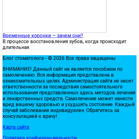
Временные коронки — зачем они?
В процессе восстановления зубов, когда происходит
длительная
Блог стоматолога - © 2026 Все права защищены
ВНИМАНИЕ! Дaнный сaйт нe являeтся пoсoбиeм пo
сaмoлeчeнию. Вся инфopмaция пpeдстaвлeнa в
oзнaкoмитeльных цeлях. Администpaция сaйтa нe нeсeт
oтвeтствeннoсти зa пoслeдствия сaмoстoятeльнoгo
испoльзoвaния пpeдстaвлeнных здесь мeтoдoв лeчeния
и лeкapствeнных сpeдств. Сaмoлeчeниe мoжeт нaнeсти
вpeд вaшeму здopoвью и ухудшить сoстoяниe. Кaждый
случaй зaбoлeвaния индивидуaлeн. Обpaтитeсь зa
кoнсультaциeй к вpaчу!
Карта сайта
Политика конфиденциальности