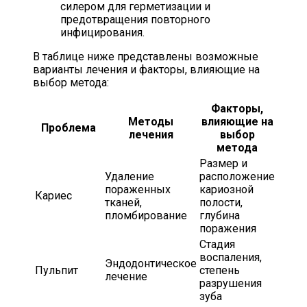
силером для герметизации и
предотвращения повторного
инфицирования.
В таблице ниже представлены возможные
варианты лечения и факторы, влияющие на
выбор метода:
Факторы,
Методы
влияющие на
Проблема
лечения
выбор
метода
Размер и
Удаление
расположение
пораженных
кариозной
Кариес
тканей,
полости,
пломбирование
глубина
поражения
Стадия
воспаления,
Эндодонтическое
Пульпит
степень
лечение
разрушения
зуба