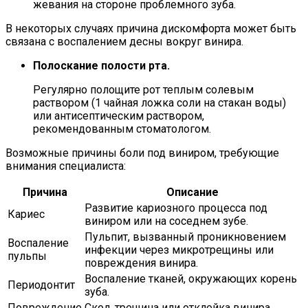
жевания на стороне проблемного зуба.
В некоторых случаях причина дискомфорта может быть
связана с воспалением десны вокруг винира.
Полоскание полости рта.
Регулярно полощите рот теплым солевым
раствором (1 чайная ложка соли на стакан воды)
или антисептическим раствором,
рекомендованным стоматологом.
Возможные причины боли под виниром, требующие
внимания специалиста:
Причина
Описание
Развитие кариозного процесса под
Кариес
виниром или на соседнем зубе.
Пульпит, вызванный проникновением
Воспаление
инфекции через микротрещины или
пульпы
повреждения винира.
Воспаление тканей, окружающих корень
Периодонтит
зуба.
Повреждение
Скол, трещина или отклейка винира,