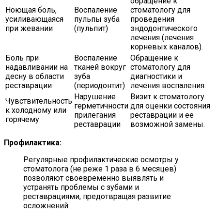
обращение к
Ноющая боль,
Воспаление
стоматологу для
усиливающаяся
пульпы зуба
проведения
при жевании
(пульпит)
эндодонтического
лечения (лечения
корневых каналов).
Боль при
Воспаление
Обращение к
надавливании на
тканей вокруг
стоматологу для
десну в области
зуба
диагностики и
реставрации
(периодонтит)
лечения воспаления.
Нарушение
Визит к стоматологу
Чувствительность
герметичности
для оценки состояния
к холодному или
прилегания
реставрации и ее
горячему
реставрации
возможной замены.
Профилактика:
Регулярные профилактические осмотры у
стоматолога (не реже 1 раза в 6 месяцев)
позволяют своевременно выявлять и
устранять проблемы с зубами и
реставрациями, предотвращая развитие
осложнений.