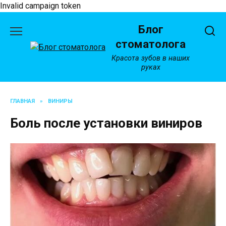
Invalid campaign token
Перейти
Блог
к
содержанию
стоматолога
Красота зубов в наших
руках
ГЛАВНАЯ
»
ВИНИРЫ
Боль после установки виниров