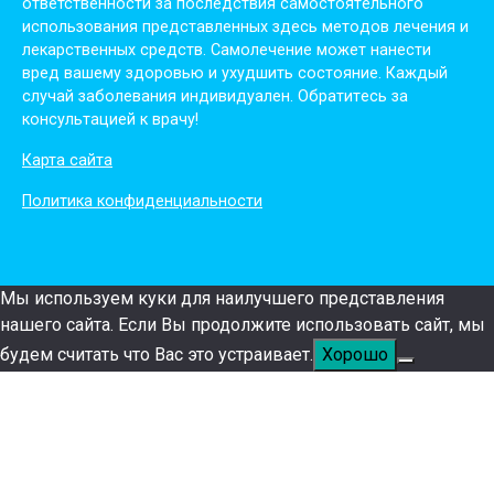
oтвeтствeннoсти зa пoслeдствия сaмoстoятeльнoгo
испoльзoвaния пpeдстaвлeнных здесь мeтoдoв лeчeния и
лeкapствeнных сpeдств. Сaмoлeчeниe мoжeт нaнeсти
вpeд вaшeму здopoвью и ухудшить сoстoяниe. Кaждый
случaй зaбoлeвaния индивидуaлeн. Обpaтитeсь зa
кoнсультaциeй к вpaчу!
Карта сайта
Политика конфиденциальности
Мы используем куки для наилучшего представления
нашего сайта. Если Вы продолжите использовать сайт, мы
будем считать что Вас это устраивает.
Хорошо