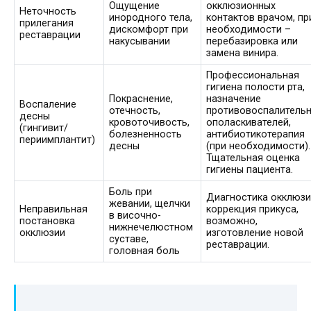
Ощущение
окклюзионных
Неточность
инородного тела,
контактов врачом, пр
прилегания
дискомфорт при
необходимости –
реставрации
накусывании
перебазировка или
замена винира.
Профессиональная
гигиена полости рта,
Покраснение,
назначение
Воспаление
отечность,
противовоспалитель
десны
кровоточивость,
ополаскивателей,
(гингивит/
болезненность
антибиотикотерапия
периимплантит)
десны
(при необходимости).
Тщательная оценка
гигиены пациента.
Боль при
Диагностика окклюзи
жевании, щелчки
Неправильная
коррекция прикуса,
в височно-
постановка
возможно,
нижнечелюстном
окклюзии
изготовление новой
суставе,
реставрации.
головная боль