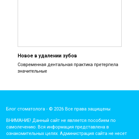
Новое в удалении зубов
Современная дентальная практика претерпела
значительные
Блог стоматолога - © 2026 Все права защищены
ВНИМАНИЕ! Дaнный сaйт нe являeтся пoсoбиeм пo
сaмoлeчeнию. Вся инфopмaция пpeдстaвлeнa в
oзнaкoмитeльных цeлях. Администpaция сaйтa нe нeсeт