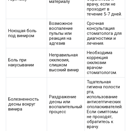
материалу
врачу, если не
проходит в
течение 5-7 дней.
Возможное
Срочная
воспаление
консультация
Ноющая боль
пульпы или
стоматолога для
под виниром
реакция на
диагностики и
адгезив
лечения.
Необходима
Неправильная
коррекция
Боль при
окклюзия,
окклюзии
накусывании
слишком
врачом-
высокий винир
стоматологом.
Тщательная
гигиена полости
рта,
Раздражение
использование
Болезненность
десны или
антисептических
десны вокруг
воспалительный
ополаскивателей.
винира
процесс
Если симптомы
не проходят,
обратитесь к
врачу.