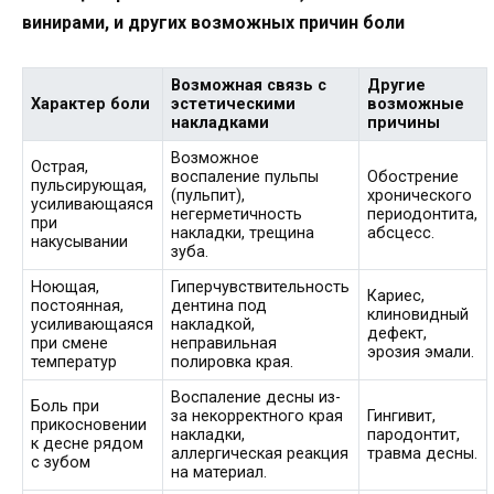
винирами, и других возможных причин боли
Возможная связь с
Другие
Характер боли
эстетическими
возможные
накладками
причины
Возможное
Острая,
воспаление пульпы
Обострение
пульсирующая,
(пульпит),
хронического
усиливающаяся
негерметичность
периодонтита,
при
накладки, трещина
абсцесс.
накусывании
зуба.
Ноющая,
Гиперчувствительность
Кариес,
постоянная,
дентина под
клиновидный
усиливающаяся
накладкой,
дефект,
при смене
неправильная
эрозия эмали.
температур
полировка края.
Воспаление десны из-
Боль при
за некорректного края
Гингивит,
прикосновении
накладки,
пародонтит,
к десне рядом
аллергическая реакция
травма десны.
с зубом
на материал.