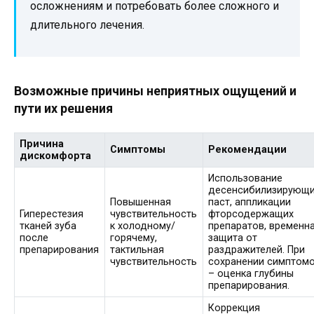
осложнениям и потребовать более сложного и
длительного лечения.
Возможные причины неприятных ощущений и
пути их решения
Причина
Симптомы
Рекомендации
дискомфорта
Использование
десенсибилизирующ
Повышенная
паст, аппликации
Гиперестезия
чувствительность
фторсодержащих
тканей зуба
к холодному/
препаратов, временн
после
горячему,
защита от
препарирования
тактильная
раздражителей. При
чувствительность
сохранении симптом
– оценка глубины
препарирования.
Коррекция