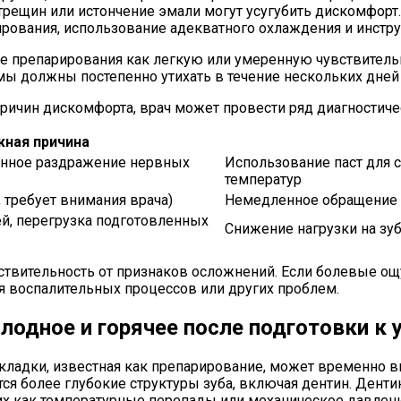
трещин или истончение эмали могут усугубить дискомфорт.
рования, использование адекватного охлаждения и инстр
 препарирования как легкую или умеренную чувствительн
омы должны постепенно утихать в течение нескольких дней
ричин дискомфорта, врач может провести ряд диагностиче
ная причина
енное раздражение нервных
Использование паст для 
температур
 требует внимания врача)
Немедленное обращение 
ей, перегрузка подготовленных
Снижение нагрузки на зу
твительность от признаков осложнений. Если болевые ощ
я воспалительных процессов или других проблем.
лодное и горячее после подготовки к
кладки, известная как препарирование, может временно в
ются более глубокие структуры зуба, включая дентин. Ден
их как температурные перепады или механическое давлени