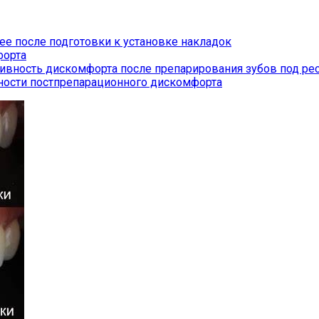
ее после подготовки к установке накладок
форта
ивность дискомфорта после препарирования зубов под ре
ости постпрепарационного дискомфорта