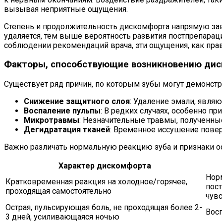
вызывая неприятные ощущения.
Степень и продолжительность дискомфорта напрямую зав
удаляется, тем выше вероятность развития постпрепарац
соблюдении рекомендаций врача, эти ощущения, как прав
Факторы, способствующие возникновению ди
Существует ряд причин, по которым зубы могут демонс
Снижение защитного слоя
: Удаление эмали, явл
Воспаление пульпы
: В редких случаях, особенно п
Микротравмы
: Незначительные травмы, полученны
Дегидратация тканей
: Временное иссушение повер
Важно различать нормальную реакцию зуба и признаки о
Характер дискомфорта
Нор
Кратковременная реакция на холодное/горячее,
пос
проходящая самостоятельно
чув
Острая, пульсирующая боль, не проходящая более 2-
Вос
3 дней, усиливающаяся ночью