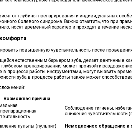
исят от глубины препарирования и индивидуальных особе
ионного болевого синдрома. Важно отметить, что при пра
ило, носят временный характер и проходят в течение неск
скомфорта
трировать повышенную чувствительность после проведени
яющейся естественным барьером зуба, делает дентинные 
ри глубоком препарировании, может произойти раздражение
е в процессе работы инструментами, могут вызвать времен
хности зуба в процессе работы также может способствова
сложнений:
Возможная причина
мальная
Соблюдение гигиены, избеган
тпрепарационная
снижения чувствительности (
ствительность
паление пульпы (пульпит)
Немедленное обращение к 