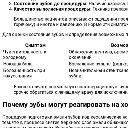
Состояние зубов до процедуры:
Наличие кариеса, 
Качество выполнения процедуры:
Техника препари
Большинство пациентов описывают ощущения после
горячему) и иногда к давлению. В норме эти симпт
Для оценки состояния зубов и определения возможных п
Симптом
Возмож
Чувствительность к
Обнажение дентина, врем
холодному
окончаний
Ноющая боль
Воспаление пульпы (редко,
Болезненность при
Незначительный отек ткан
накусывании
зубов
Важно отличать нормальную постоперационную чувс
срочно обратиться к лечащему врачу для исключени
Почему зубы могут реагировать на хо
Процедура подготовки эмали зубов под керамические на
тем, что в процессе снятия верхнего слоя эмали обнажа
к нервным окончаниям. Воздействие раздражителей, так