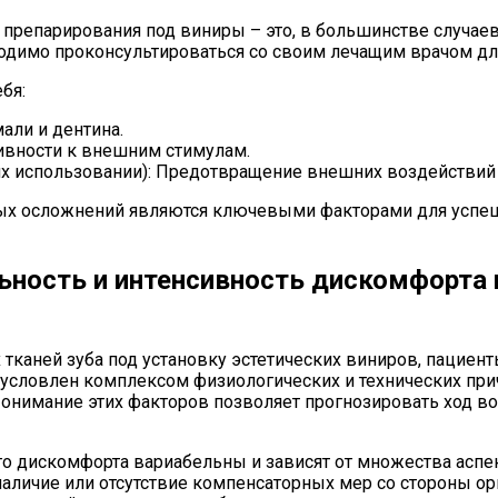
 препарирования под виниры – это, в большинстве случаев
одимо проконсультироваться со своим лечащим врачом дл
бя:
али и дентина.
тивности к внешним стимулам.
их использовании): Предотвращение внешних воздействий 
 осложнений являются ключевыми факторами для успешн
ность и интенсивность дискомфорта п
каней зуба под установку эстетических виниров, пациен
условлен комплексом физиологических и технических при
онимание этих факторов позволяет прогнозировать ход в
о дискомфорта вариабельны и зависят от множества аспек
 наличие или отсутствие компенсаторных мер со стороны 